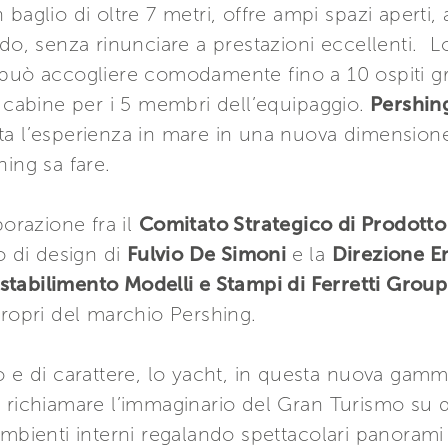
baglio di oltre 7 metri, offre ampi spazi aperti, 
rdo, senza rinunciare a prestazioni eccellenti. L
 può accogliere comodamente fino a 10 ospiti gr
3 cabine per i 5 membri dell’equipaggio.
Pershin
ta l’esperienza in mare in una nuova dimension
ing sa fare.
borazione fra il
Comitato Strategico di Prodotto
io di design di
Fulvio De Simoni
e la
Direzione E
stabilimento Modelli e Stampi di Ferretti Group
propri del marchio Pershing.
 e di carattere, lo yacht, in questa nuova gamma,
 richiamare l’immaginario del Gran Turismo su q
ambienti interni regalando spettacolari panorami