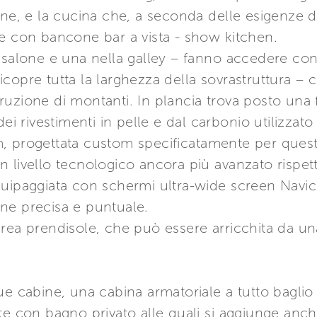
one, e la cucina che, a seconda delle esigenze 
ne con bancone bar a vista - show kitchen.
 salone e una nella galley – fanno accedere con 
opre tutta la larghezza della sovrastruttura – ci
uzione di montanti. In plancia trova posto una f
ei rivestimenti in pelle e dal carbonio utilizzato
, progettata custom specificatamente per ques
 livello tecnologico ancora più avanzato rispett
quipaggiata con schermi ultra-wide screen Navic
ne precisa e puntuale.
rea prendisole, che può essere arricchita da un
ue cabine, una cabina armatoriale a tutto baglio
te con bagno privato alle quali si aggiunge anc