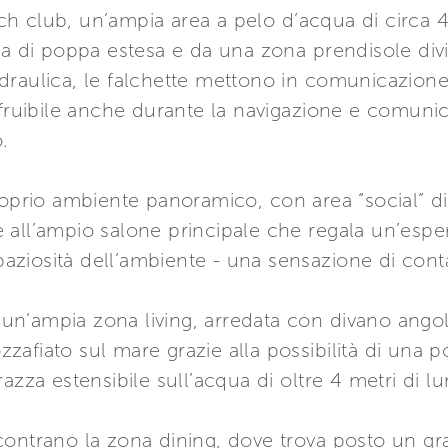
each club, un’ampia area a pelo d’acqua di circa 4
a di poppa estesa e da una zona prendisole divis
draulica, le falchette mettono in comunicazion
 fruibile anche durante la navigazione e comunic
.
roprio ambiente panoramico, con area “social” d
all’ampio salone principale che regala un’esper
spaziosità dell’ambiente - una sensazione di conta
a un’ampia zona living, arredata con divano angol
afiato sul mare grazie alla possibilità di una po
azza estensibile sull’acqua di oltre 4 metri di l
contrano la zona dining, dove trova posto un g