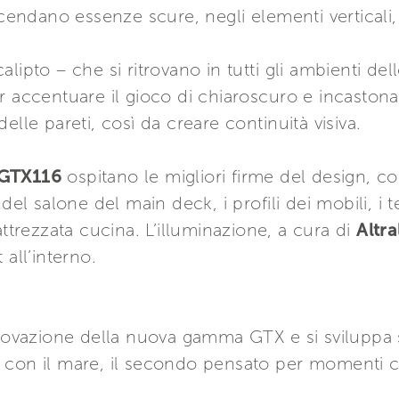
icendano essenze scure, negli elementi verticali,
lipto – che si ritrovano in tutti gli ambienti del
r accentuare il gioco di chiaroscuro e incastona
elle pareti, così da creare continuità visiva.
 GTX116
ospitano le migliori firme del design, 
el salone del main deck, i profili dei mobili, i te
attrezzata cucina. L’illuminazione, a cura di
Altr
 all’interno.
nnovazione della nuova gamma GTX e si sviluppa su
to con il mare, il secondo pensato per momenti con