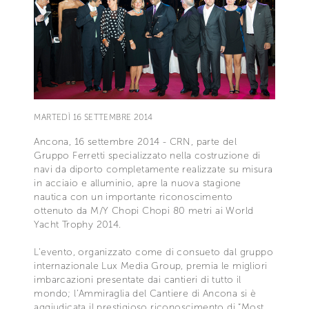
MARTEDÌ 16 SETTEMBRE 2014
Ancona, 16 settembre 2014 - CRN, parte del
Gruppo Ferretti specializzato nella costruzione di
navi da diporto completamente realizzate su misura
in acciaio e alluminio, apre la nuova stagione
nautica con un importante riconoscimento
ottenuto da M/Y Chopi Chopi 80 metri ai World
Yacht Trophy 2014.
L’evento, organizzato come di consueto dal gruppo
internazionale Lux Media Group, premia le migliori
imbarcazioni presentate dai cantieri di tutto il
mondo; l’Ammiraglia del Cantiere di Ancona si è
aggiudicata il prestigioso riconoscimento di “Most