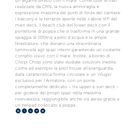
un legame diretto con il mare. Come tutte le navi
realizzate da CRN, la nuova ammiraglia è
espressione massima dei punti di forza del cantiere:
i balcony e le terrazze aperte nelle cabine VIP del
main deck, il beach club del lower deck con il
portellone di poppa che si trasforma in una grande
spiaggia di 100mq a pelo d’acqua e le ampie
finestrature, che donano una straordinaria
luminosità agli spazi interni garantendo un costante
contatto visivo con il mare. Inoltre, a bordo di
Chopi Chopi sono state studiate soluzioni inedite,
come ad esempio la pilot house all’avanguardia,
dalla caratteristica forma circolare e un ‘rifugio’
esclusivo per l’Armatore, con un ponte
completamente dedicato – tra upper e sun deck –
per godere dei propri spazi nella massima
riservatezza, raggiungibile anche via aerea grazie a
un helipad collocato a poppa.
Facebook
X
LinkedIn
Telegram
Pinterest