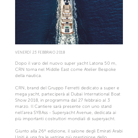
VENERDÌ 23 FEBBRAIO 2018
Dopo il varo del nuovo super yacht Latona 50 m,
CRN torna nel Middle East come Atelier Bespoke
della nautica.
CRN, brand del Gruppo Ferretti dedicato a super e
mega yacht, parteciperà al Dubai International Boat
Show 2018, in programma dal 27 febbraio al 3
marzo. Il Cantiere sarà presente con uno stand
nell’area SYBAss - Superyacht Avenue, dedicata ai
più importanti costruttori mondiali di superyacht.
Giunto alla 26^ edizione, il salone degli Emirati Arabi
Uniti è una fra le vetrine più prestigiose dello