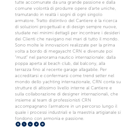
tutte accomunate da una grande passione e dalla
comune volontà di produrre opere d’arte uniche,
tramutando in realtà i sogni di ogni singolo
armatore. Tratto distintivo del Cantiere è la ricerca
di soluzioni progettuali e di design sempre nuove,
studiate nei minimi dettagli per incontrare i desideri
dei Clienti che navigano nei mari di tutto il mondo.
Sono molte le innovazioni realizzate per la prima
volta a bordo di megayacht CRN e divenute poi
“must” nel panorama nautico internazionale: dalla
poppa aperta al beach club, dal balcony, alla
terrazza fino al recente garage allagabile. Per
accreditarsi e confermarsi come trend setter nel
mondo dello yachting internazionale, CRN conta su
strutture di altissimo livello interne al Cantiere e
sulla collaborazione di designer internazionali, che
insieme al team di professionisti CRN
accompagnano l’armatore in un percorso lungo il
quale i processi industriali e la maestria artigianale si
fondono con armonia e passione.
Facebook
X
LinkedIn
Telegram
Pinterest