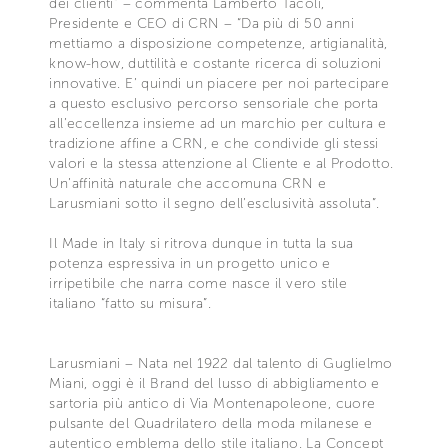
dei clienti” – commenta Lamberto Tacoli,
Presidente e CEO di CRN – “Da più di 50 anni
mettiamo a disposizione competenze, artigianalità,
know-how, duttilità e costante ricerca di soluzioni
innovative. E’ quindi un piacere per noi partecipare
a questo esclusivo percorso sensoriale che porta
all’eccellenza insieme ad un marchio per cultura e
tradizione affine a CRN, e che condivide gli stessi
valori e la stessa attenzione al Cliente e al Prodotto.
Un’affinità naturale che accomuna CRN e
Larusmiani sotto il segno dell’esclusività assoluta”.
Il Made in Italy si ritrova dunque in tutta la sua
potenza espressiva in un progetto unico e
irripetibile che narra come nasce il vero stile
italiano “fatto su misura”.
Larusmiani – Nata nel 1922 dal talento di Guglielmo
Miani, oggi è il Brand del lusso di abbigliamento e
sartoria più antico di Via Montenapoleone, cuore
pulsante del Quadrilatero della moda milanese e
autentico emblema dello stile italiano. La Concept