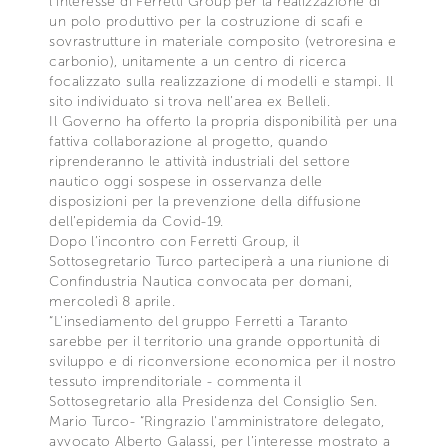
l’interesse di Ferretti Group per la realizzazione di
un polo produttivo per la costruzione di scafi e
sovrastrutture in materiale composito (vetroresina e
carbonio), unitamente a un centro di ricerca
focalizzato sulla realizzazione di modelli e stampi. Il
sito individuato si trova nell’area ex Belleli.
Il Governo ha offerto la propria disponibilità per una
fattiva collaborazione al progetto, quando
riprenderanno le attività industriali del settore
nautico oggi sospese in osservanza delle
disposizioni per la prevenzione della diffusione
dell’epidemia da Covid-19.
Dopo l’incontro con Ferretti Group, il
Sottosegretario Turco parteciperà a una riunione di
Confindustria Nautica convocata per domani,
mercoledì 8 aprile.
“L'insediamento del gruppo Ferretti a Taranto
sarebbe per il territorio una grande opportunità di
sviluppo e di riconversione economica per il nostro
tessuto imprenditoriale - commenta il
Sottosegretario alla Presidenza del Consiglio Sen.
Mario Turco- “Ringrazio l'amministratore delegato,
avvocato Alberto Galassi, per l’interesse mostrato a