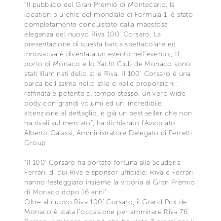
“Il pubblico del Gran Premio di Montecarlo, la
location più chic del mondiale di Formula 1, è stato
completamente conquistato dalla maestosa
eleganza del nuovo Riva 100’ Corsaro. La
presentazione di questa barca spettacolare ed
innovativa è diventata un evento nell’evento,; Il
porto di Monaco e lo Yacht Club de Monaco sono
stati illuminati dello stile Riva. Il 100’ Corsaro è una
barca bellissima nello stile e nelle proporzioni;
raffinata e potente al tempo stesso, un vero wide
body con grandi volumi ed un’ incredibile
attenzione al dettaglio, è già un best seller che non
ha rivali sul mercato”, ha dichiarato l’Avvocato
Alberto Galassi, Amministratore Delegato di Ferretti
Group.
“Il 100’ Corsaro ha portato fortuna alla Scuderia
Ferrari, di cui Riva è sponsor ufficiale; Riva e Ferrari
hanno festeggiato insieme la vittoria al Gran Premio
di Monaco dopo 16 anni”
Oltre al nuovo Riva 100’ Corsaro, il Grand Prix de
Monaco è stata l’occasione per ammirare Riva 76’