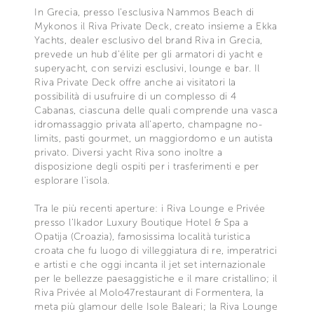
In Grecia, presso l’esclusiva Nammos Beach di
Mykonos il Riva Private Deck, creato insieme a Ekka
Yachts, dealer esclusivo del brand Riva in Grecia,
prevede un hub d'élite per gli armatori di yacht e
superyacht, con servizi esclusivi, lounge e bar. Il
Riva Private Deck offre anche ai visitatori la
possibilità di usufruire di un complesso di 4
Cabanas, ciascuna delle quali comprende una vasca
idromassaggio privata all'aperto, champagne no-
limits, pasti gourmet, un maggiordomo e un autista
privato. Diversi yacht Riva sono inoltre a
disposizione degli ospiti per i trasferimenti e per
esplorare l'isola.
Tra le più recenti aperture: i Riva Lounge e Privée
presso l’Ikador Luxury Boutique Hotel & Spa a
Opatija (Croazia), famosissima località turistica
croata che fu luogo di villeggiatura di re, imperatrici
e artisti e che oggi incanta il jet set internazionale
per le bellezze paesaggistiche e il mare cristallino; il
Riva Privée al Molo47restaurant di Formentera, la
meta più glamour delle Isole Baleari; la Riva Lounge