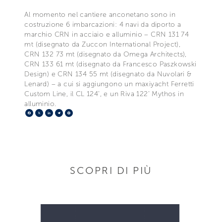
Al momento nel cantiere anconetano sono in
costruzione 6 imbarcazioni: 4 navi da diporto a
marchio CRN in acciaio e alluminio – CRN 131 74
mt (disegnato da Zuccon International Project),
CRN 132 73 mt (disegnato da Omega Architects),
CRN 133 61 mt (disegnato da Francesco Paszkowski
Design) e CRN 134 55 mt (disegnato da Nuvolari &
Lenard) – a cui si aggiungono un maxiyacht Ferretti
Custom Line, il CL 124’, e un Riva 122’ Mythos in
alluminio.
Facebook
X
LinkedIn
Telegram
Pinterest
SCOPRI DI PIÙ