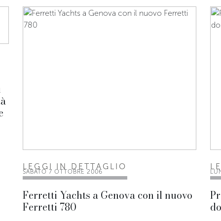
i
tà
e
LEGGI IN DETTAGLIO
L
SABATO 7 OTTOBRE 2006
LU
Ferretti Yachts a Genova con il nuovo
Pr
Ferretti 780
do