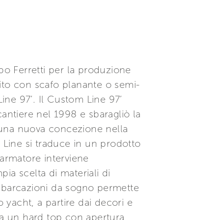
po Ferretti per la produzione
ito con scafo planante o semi-
ine 97’. Il Custom Line 97’
antiere nel 1998 e sbaragliò la
 una nuova concezione nella
 Line si traduce in un prodotto
’armatore interviene
ia scelta di materiali di
 imbarcazioni da sogno permette
 yacht, a partire dai decori e
ta un hard top con apertura