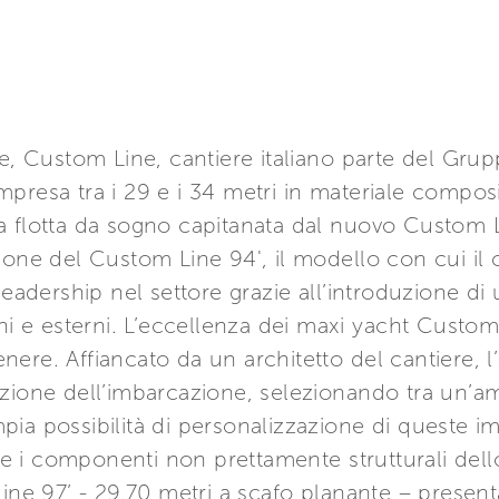
ne, Custom Line, cantiere italiano parte del Grup
presa tra i 29 e i 34 metri in materiale compos
 flotta da sogno capitanata dal nuovo Custom L
ione del Custom Line 94', il modello con cui il c
dership nel settore grazie all’introduzione di
rni e esterni. L’eccellenza dei maxi yacht Custom
ere. Affiancato da un architetto del cantiere, l
zione dell’imbarcazione, selezionando tra un’amp
’ampia possibilità di personalizzazione di queste
i e i componenti non prettamente strutturali dello
Line 97’ - 29,70 metri a scafo planante – presen