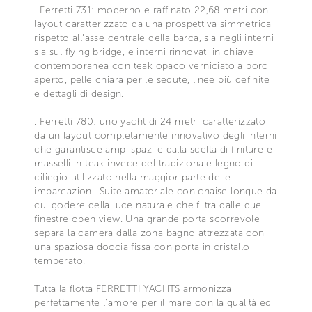
. Ferretti 731: moderno e raffinato 22,68 metri con
layout caratterizzato da una prospettiva simmetrica
rispetto all'asse centrale della barca, sia negli interni
sia sul flying bridge, e interni rinnovati in chiave
contemporanea con teak opaco verniciato a poro
aperto, pelle chiara per le sedute, linee più definite
e dettagli di design.
. Ferretti 780: uno yacht di 24 metri caratterizzato
da un layout completamente innovativo degli interni
che garantisce ampi spazi e dalla scelta di finiture e
masselli in teak invece del tradizionale legno di
ciliegio utilizzato nella maggior parte delle
imbarcazioni. Suite amatoriale con chaise longue da
cui godere della luce naturale che filtra dalle due
finestre open view. Una grande porta scorrevole
separa la camera dalla zona bagno attrezzata con
una spaziosa doccia fissa con porta in cristallo
temperato.
Tutta la flotta FERRETTI YACHTS armonizza
perfettamente l'amore per il mare con la qualità ed