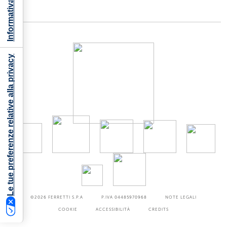
Le tue preferenze relative alla privacy
©2026
FERRETTI S.P.A
P.IVA 04485970968
NOTE LEGALI
COOKIE
ACCESSIBILITÀ
CREDITS