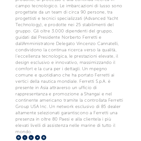
campo tecnologico. Le imbarcazioni di lusso sono
progettate da un team di circa 90 persone, tra
progettisti e tecnici specializzati (Advanced Yacht
Technology), e prodotte nei 25 stabilimenti del
gruppo. Gli oltre 3.000 dipendenti del gruppo,
guidati dal Presidente Norberto Ferretti e
dallAmministratore Delegato Vincenzo Cannatelli,
condividono la continua ricerca verso la qualità,
l'eccellenza tecnologica, le prestazioni elevate, il
design esclusivo e innovativo, massimizzando il
comfort e la cura per i dettagli. Un mpegno
comune e quotidiano che ha portato Ferretti ai
vertici della nautica mondiale. Ferretti S.p.A. è
presente in Asia attraverso un ufficio di
rappresentanza e promozione a Shangai e nel
continente americano tramite la controllata Ferretti
Group USA Inc. Un network esclusivo di 85 dealer
altamente selezionati garantiscono a Ferretti una
presenza in oltre 80 Paesi e alla clientela i più
elevati livelli di assistenza nelle marine di tutto il
mondo.
Facebook
X
LinkedIn
Telegram
Pinterest