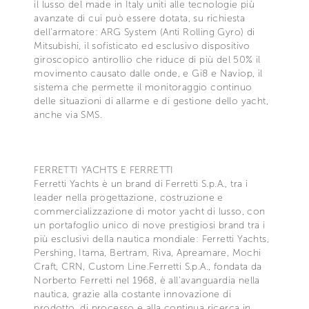
il lusso del made in Italy uniti alle tecnologie più
avanzate di cui può essere dotata, su richiesta
dell'armatore: ARG System (Anti Rolling Gyro) di
Mitsubishi, il sofisticato ed esclusivo dispositivo
giroscopico antirollio che riduce di più del 50% il
movimento causato dalle onde, e Gi8 e Naviop, il
sistema che permette il monitoraggio continuo
delle situazioni di allarme e di gestione dello yacht,
anche via SMS.
FERRETTI YACHTS E FERRETTI
Ferretti Yachts è un brand di Ferretti S.p.A., tra i
leader nella progettazione, costruzione e
commercializzazione di motor yacht di lusso, con
un portafoglio unico di nove prestigiosi brand tra i
più esclusivi della nautica mondiale: Ferretti Yachts,
Pershing, Itama, Bertram, Riva, Apreamare, Mochi
Craft, CRN, Custom Line.Ferretti S.p.A., fondata da
Norberto Ferretti nel 1968, è all'avanguardia nella
nautica, grazie alla costante innovazione di
prodotto, di processo e alla continua ricerca in