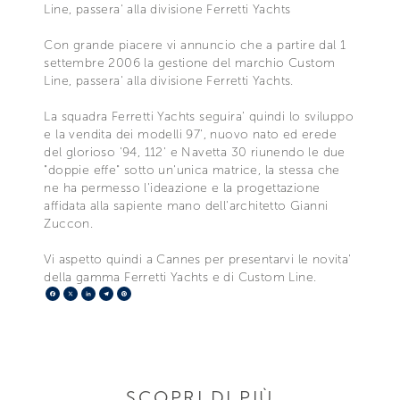
Line, passera' alla divisione Ferretti Yachts
Con grande piacere vi annuncio che a partire dal 1
settembre 2006 la gestione del marchio Custom
Line, passera' alla divisione Ferretti Yachts.
La squadra Ferretti Yachts seguira' quindi lo sviluppo
e la vendita dei modelli 97', nuovo nato ed erede
del glorioso '94, 112' e Navetta 30 riunendo le due
"doppie effe" sotto un'unica matrice, la stessa che
ne ha permesso l'ideazione e la progettazione
affidata alla sapiente mano dell'architetto Gianni
Zuccon.
Vi aspetto quindi a Cannes per presentarvi le novita'
della gamma Ferretti Yachts e di Custom Line.
Facebook
X
LinkedIn
Telegram
Pinterest
SCOPRI DI PIÙ