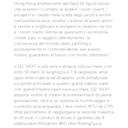
Hong Kong direttamente dall’Italia 10 figure senior
che avranno il compito di aiutare i nostri clienti, i
prospect e i dealer nella scelta degli yacht e anche
nell’assistenza post vendita. L’evento di questi giorni
è servito a migliorare e stringere le relazioni tra noi
e i nostri clienti. Anche se quest’anno l’economia
cinese pare in leggero rallentamento, la
conoscenza del mondo dello yachting è
assolutamente in controtendenza, per questo
motivo guardiamo al futuro con molto ottimismo”.
Il 112’ NEXT è una vera e propria villa sul mare, con
oltre 34 metri di lunghezza e 7 di larghezza, ampi
spazi sottocoperta ed all’aperto, suite armatoriale
sul ponte principale e quattro grandi cabine ospiti
con grandi finestre open view sul mare. 112’ NEXT
dispone inoltre di sistemi di entertainment di ultima
generazione, oltre a un sistema di monitoraggio e
controllo all’avanguardia. I due motori MTU da 2775
Mhp permettono di raggiungere la velocità massima
di 26 nodi. Il comfort di bordo è garantito dai 4
stabilizzatori Mitsubishi ARG (Anti RollingGyro),