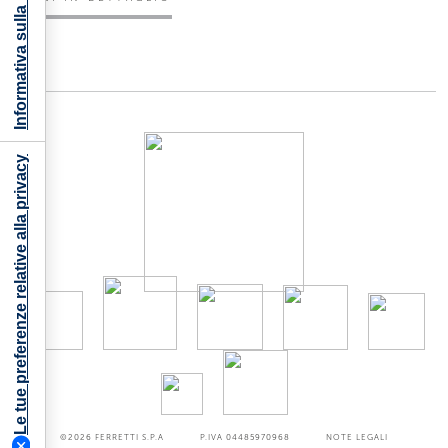
Informativa sulla raccolta
Le tue preferenze relative alla privacy
©2026
FERRETTI S.P.A
P.IVA 04485970968
NOTE LEGALI