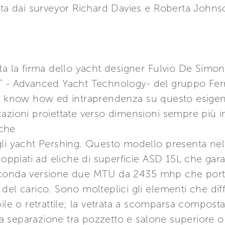
ita dai surveyor Richard Davies e Roberta John
ta la firma dello yacht designer Fulvio De Simon
T - Advanced Yacht Technology- del gruppo Ferre
re know how ed intraprendenza su questo esigen
azioni proiettate verso dimensioni sempre più i
 che
gli yacht Pershing. Questo modello presenta nel
piati ad eliche di superficie ASD 15L che gara
econda versione due MTU da 2435 mhp che porta
del carico. Sono molteplici gli elementi che di
ile o retrattile; la vetrata a scomparsa compost
 separazione tra pozzetto e salone superiore o 