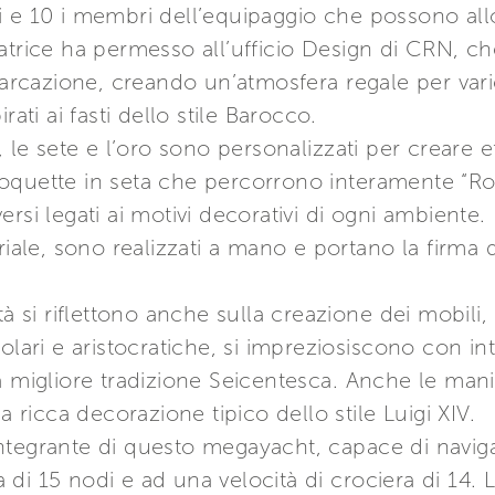
i e 10 i membri dell’equipaggio che possono al
trice ha permesso all’ufficio Design di CRN, che
barcazione, creando un’atmosfera regale per vari
rati ai fasti dello stile Barocco.
 le sete e l’oro sono personalizzati per creare ef
moquette in seta che percorrono interamente “
si legati ai motivi decorativi di ogni ambiente. I 
oriale, sono realizzati a mano e portano la firma
ità si riflettono anche sulla creazione dei mobil
olari e aristocratiche, si impreziosiscono con int
a migliore tradizione Seicentesca. Anche le manig
a ricca decorazione tipico dello stile Luigi XIV.
ntegrante di questo megayacht, capace di naviga
di 15 nodi e ad una velocità di crociera di 14. 