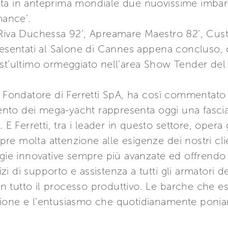
nta in anteprima mondiale due nuovissime imba
ance’.
 Riva Duchessa 92’, Apreamare Maestro 82’, Cu
resentati al Salone di Cannes appena concluso, ol
st’ultimo ormeggiato nell’area Show Tender del 
e Fondatore di Ferretti SpA, ha così commentato
nto dei mega-yacht rappresenta oggi una fasci
 E Ferretti, tra i leader in questo settore, opera 
e molta attenzione alle esigenze dei nostri clie
gie innovative sempre più avanzate ed offrendo u
 di supporto e assistenza a tutti gli armatori d
e in tutto il processo produttivo. Le barche che
ione e l’entusiasmo che quotidianamente ponia