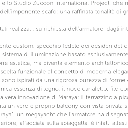
re e lo Studio Zuccon International Project, che n
dell’imponente scafo: una raffinata tonalità di gr
tati realizzati, su richiesta dell’armatore, dagli i
nte custom, specchio fedele dei desideri del cl
 sistema di illuminazione basato esclusivamente 
ne estetica, ma diventa elemento architettonico
scelta funzionale al concetto di moderna elega
c, sono ispirati da una rigorosa purezza di form
n’unica essenza di legno, il noce canaletto, filo 
 la vera innovazione di Maraya: il terrazzino a p
nta un vero e proprio balcony con vista privata s
raya”, un megayacht che l’armatore ha disegnato
riore, affacciata sulla spiaggetta, è infatti alle