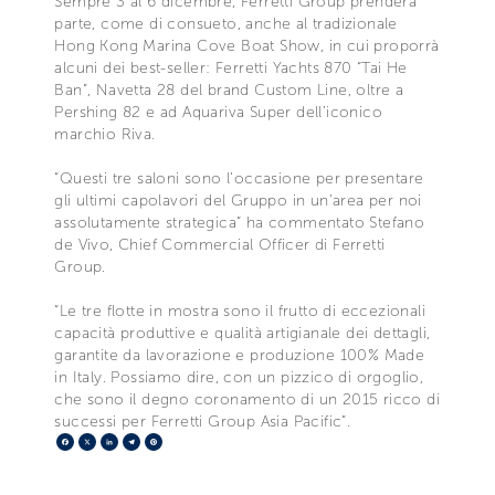
Sempre 3 al 6 dicembre, Ferretti Group prenderà
parte, come di consueto, anche al tradizionale
Hong Kong Marina Cove Boat Show, in cui proporrà
alcuni dei best-seller: Ferretti Yachts 870 “Tai He
Ban”, Navetta 28 del brand Custom Line, oltre a
Pershing 82 e ad Aquariva Super dell’iconico
marchio Riva.
“Questi tre saloni sono l’occasione per presentare
gli ultimi capolavori del Gruppo in un’area per noi
assolutamente strategica” ha commentato Stefano
de Vivo, Chief Commercial Officer di Ferretti
Group.
“Le tre flotte in mostra sono il frutto di eccezionali
capacità produttive e qualità artigianale dei dettagli,
garantite da lavorazione e produzione 100% Made
in Italy. Possiamo dire, con un pizzico di orgoglio,
che sono il degno coronamento di un 2015 ricco di
successi per Ferretti Group Asia Pacific”.
Facebook
X
LinkedIn
Telegram
Pinterest