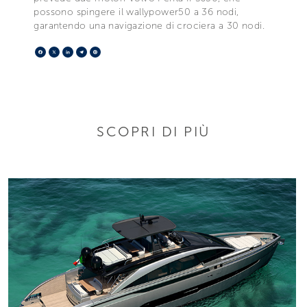
possono spingere il wallypower50 a 36 nodi,
garantendo una navigazione di crociera a 30 nodi.
Facebook
X
LinkedIn
Telegram
Pinterest
SCOPRI DI PIÙ