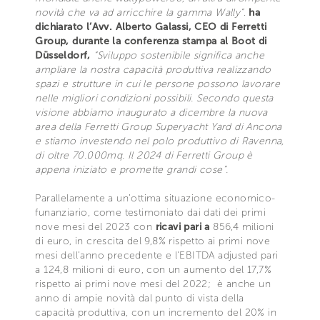
novità che va ad arricchire la gamma Wally”
.
ha
dichiarato l’Avv. Alberto Galassi, CEO di Ferretti
Group, durante la conferenza stampa al Boot di
Düsseldorf,
“Sviluppo sostenibile significa anche
ampliare la nostra capacità produttiva realizzando
spazi e strutture in cui le persone possono lavorare
nelle migliori condizioni possibili. Secondo questa
visione abbiamo inaugurato a dicembre la nuova
area della Ferretti Group Superyacht Yard di Ancona
e stiamo investendo nel polo produttivo di Ravenna,
di oltre 70.000mq. Il 2024 di Ferretti Group è
appena iniziato e promette grandi cose”.
Parallelamente a un’ottima situazione economico-
funanziario, come testimoniato dai dati dei primi
nove mesi del 2023 con
ricavi pari a
856,4 milioni
di euro, in crescita del 9,8% rispetto ai primi nove
mesi dell’anno precedente e l'EBITDA adjusted pari
a 124,8 milioni di euro, con un aumento del 17,7%
rispetto ai primi nove mesi del 2022; è anche un
anno di ampie novità dal punto di vista della
capacità produttiva, con un incremento del 20% in