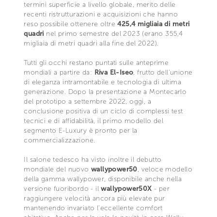
termini superficie a livello globale, merito delle
recenti ristrutturazioni e acquisizioni che hanno
reso possibile ottenere oltre
425,4 migliaia di metri
quadri
nel primo semestre del 2023 (erano 355,4
migliaia di metri quadri alla fine del 2022).
Tutti gli occhi restano puntati sulle anteprime
mondiali a partire da:
Riva El-Iseo
, frutto dell’unione
di eleganza intramontabile e tecnologia di ultima
generazione. Dopo la presentazione a Montecarlo
del prototipo a settembre 2022, oggi, a
conclusione positiva di un ciclo di complessi test
tecnici e di affidabilità, il primo modello del
segmento E-Luxury è pronto per la
commercializzazione.
Il salone tedesco ha visto inoltre il debutto
mondiale del nuovo
wallypower50
, veloce modello
della gamma wallypower, disponibile anche nella
versione fuoribordo - il
wallypower50X
- per
raggiungere velocità ancora più elevate pur
mantenendo invariato l’eccellente comfort