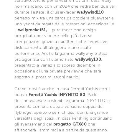
abitativo. Anche per la vela le novità in casa Wally
non mancano, con un 2024 che vedrà ben due vari
durante l’estate: il cruiser-racer
wallywind110
,
perfetto mix tra una barca da crociera bluewater e
uno yacht da regata dalle prestazioni eccezionali e
il
wallyrocket51,
il pure racer one-design
progettato per vincere nelle più diverse
competizioni grazie a caratteristiche innovative,
dislocamento ultraleggero e uno scafo
performante. Anche la gamma wallywhy è stata
protagonista con l’ultimo nato
wallywhy100
,
presentato a Venezia lo scorso dicembre in
occasione di una private preview e che sarà
esposto ai prossimi saloni nautici.
Grandi novità anche in casa Ferretti Yachts con il
nuovo
Ferretti Yachts INFYNITO 80
. Parte
dell’innovativa e sostenibile gamma INFYNITO, si
presenta con una doppia versione doppia del
flybridge: aperto o semichiuso, con una grande
versatilità degli spazi. In casa Pershing continuano
gli avanzamenti del
progetto GTX80
che
affiancherà l’ammiraglia a partire da quest’anno.