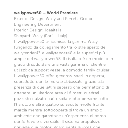
wallypower50 – World Premiere
Exterior Design: Wally and Ferretti Group
Engineering Department
Interior Design: Ideaitalia
Shipyard: Wally (Forlì – Italy)
Il wallypower50 arricchisce la gamma Wally
fungendo da collegamento tra lo stile aperto dei
wallytender43 e wallytender48 e le superfici più
ampie del wallypower58. Il risultato è un modello in
grado di soddisfare una vasta gamma di clienti e
utilizzi: da support vessel a comodo family cruiser.
Il wallypower50 offre generosi spazi in coperta,
soprattutto con le murate abbassate, grazie alla
presenza di due lettini separati che permettono di
ottenere un’ulteriore area di 6 metri quadrati. Il
pozzetto rialzato può ospitare otto persone sotto
l’hardtop e altre quattro su sedute rivolte fronte
marcia mentre sottocoperta si trova un ampio
ambiente che garantisce un'esperienza di bordo
confortevole e versatile. Il sistema propulsivo
prevede due motori Volvo Penta IPS650, che