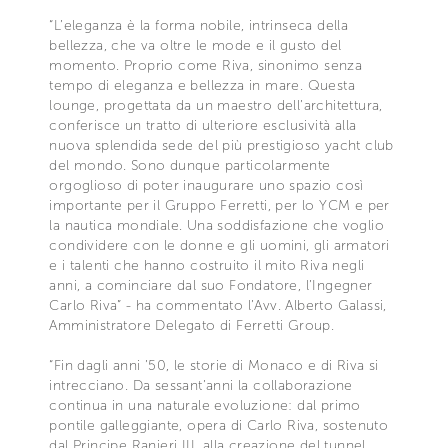
“L’eleganza è la forma nobile, intrinseca della
bellezza, che va oltre le mode e il gusto del
momento. Proprio come Riva, sinonimo senza
tempo di eleganza e bellezza in mare. Questa
lounge, progettata da un maestro dell’architettura,
conferisce un tratto di ulteriore esclusività alla
nuova splendida sede del più prestigioso yacht club
del mondo. Sono dunque particolarmente
orgoglioso di poter inaugurare uno spazio così
importante per il Gruppo Ferretti, per lo YCM e per
la nautica mondiale. Una soddisfazione che voglio
condividere con le donne e gli uomini, gli armatori
e i talenti che hanno costruito il mito Riva negli
anni, a cominciare dal suo Fondatore, l’Ingegner
Carlo Riva” - ha commentato l’Avv. Alberto Galassi,
Amministratore Delegato di Ferretti Group.
“Fin dagli anni ’50, le storie di Monaco e di Riva si
intrecciano. Da sessant’anni la collaborazione
continua in una naturale evoluzione: dal primo
pontile galleggiante, opera di Carlo Riva, sostenuto
dal Principe Ranieri III, alla creazione del tunnel