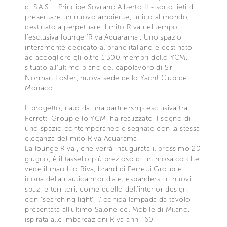
di S.A.S. il Principe Sovrano Alberto II - sono lieti di
presentare un nuovo ambiente, unico al mondo,
destinato a perpetuare il mito Riva nel tempo:
l’esclusiva lounge ‘Riva Aquarama’. Uno spazio
interamente dedicato al brand italiano e destinato
ad accogliere gli oltre 1.300 membri dello YCM,
situato all’ultimo piano del capolavoro di Sir
Norman Foster, nuova sede dello Yacht Club de
Monaco.
Il progetto, nato da una partnership esclusiva tra
Ferretti Group e lo YCM, ha realizzato il sogno di
uno spazio contemporaneo disegnato con la stessa
eleganza del mito Riva Aquarama.
La lounge Riva , che verrà inaugurata il prossimo 20
giugno, è il tassello più prezioso di un mosaico che
vede il marchio Riva, brand di Ferretti Group e
icona della nautica mondiale, espandersi in nuovi
spazi e territori, come quello dell’interior design,
con “searching light”, l’iconica lampada da tavolo
presentata all’ultimo Salone del Mobile di Milano,
ispirata alle imbarcazioni Riva anni ’60.