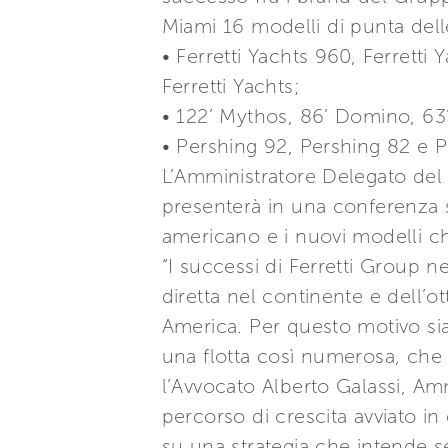
Miami 16 modelli di punta dell
• Ferretti Yachts 960, Ferretti
Ferretti Yachts;
• 122’ Mythos, 86’ Domino, 63’
• Pershing 92, Pershing 82 e 
L’Amministratore Delegato del 
presenterà in una conferenza st
americano e i nuovi modelli c
“I successi di Ferretti Group 
diretta nel continente e dell’o
America. Per questo motivo s
una flotta così numerosa, che 
l’Avvocato Alberto Galassi, Am
percorso di crescita avviato in
su una strategia che intende s