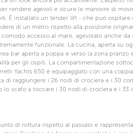
ca un look ancora più accattivante. L’aspetto fi
 per rendere agevoli e sicure le manovre di mov
ti. È installato un tender lift - che può ospita
ndere di un metro rispetto alla posizione origina
 comodo accesso al mare, agevolato anche da alc
remamente funzionale. La cucina, aperta su ogni
ea bar aperta a poppa e verso la zona pranzo e 
alità per gli ospiti. La compartimentazione sott
erretti Yachts 650 è equipaggiato con una coppia
 di raggiungere i 26 nodi di crociera e i 30 com
 lo scafo a toccare i 30 nodi di crociera e i 3
nto di rottura rispetto al passato e rappresen