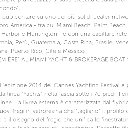
 mondo”.
p può contare su uno dei più solidi dealer netw
 Nord America - tra cui Miami Beach, Palm Beach, 
arbor e Huntington - e con una capillare rete d
bia, Perù, Guatemala, Costa Rica, Brasile, Ven
a, Puerto Rico, Cile e Messico.
EMIÈRE” AL MIAMI YACHT & BROKERAGE BOAT
all’edizione 2014 del Cannes Yachting Festival e 
lla linea “Yachts” nella fascia sotto i 70 piedi, Fe
ee. La livrea esterna è caratterizzata dal flybri
i fregi in vetroresina che “tagliano” il profilo d
o è il disegno del fregio che unifica le finestratu