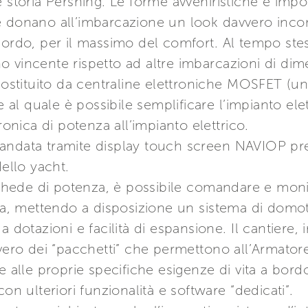
e storia Pershing. Le forme avveniristiche e imp
i che donano all’imbarcazione un look davvero i
bordo, per il massimo del comfort. Al tempo ste
dono vincente rispetto ad altre imbarcazioni di di
 costituito da centraline elettroniche MOSFET (un
e al quale è possibile semplificare l’impianto elet
ronica di potenza all’impianto elettrico.
andata tramite display touch screen NAVIOP pres
dello yacht.
 schede di potenza, è possibile comandare e moni
rca, mettendo a disposizione un sistema di domo
 dotazioni e facilità di espansione. Il cantiere, i
vvero dei “pacchetti” che permettono all’Armatore
e alle proprie specifiche esigenze di vita a bordo
on ulteriori funzionalità e software “dedicati”.