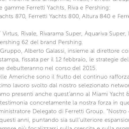
e gamme Ferretti Yachts, Riva e Pershing:
 Yachts 870, Ferretti Yachts 800, Altura 840 e Fer
 Virtus, Rivale, Rivarama Super, Aquariva Super, 
Pershing 62 del brand Pershing.
Gruppo, Alberto Galassi, insieme al direttore c
ampa, fissata per il 12 febbraio, le strategie d
he debutteranno nel corso del 2015.
nelle Americhe sono il frutto del continuo raffo
ttimo lavoro svolto dal nostro selezionato netwo
iamo presenti anche quest’anno al Miami Yacht
testimonia concretamente la nostra forza in que
ministratore Delegato di Ferretti Group. “Nostro 
 questi anni, puntando sia sull’ulteriore espansio
empre più focalizzarsi sulla crescita e sulla pr