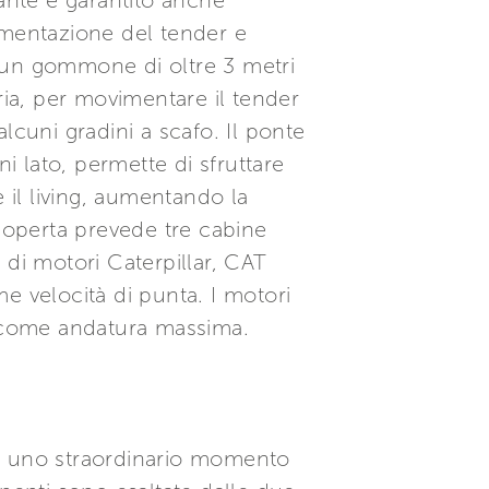
lante è garantito anche
imentazione del tender e
re un gommone di oltre 3 metri
ria, per movimentare il tender
uni gradini a scafo. Il ponte
 lato, permette di sfruttare
il living, aumentando la
ocoperta prevede tre cabine
 di motori Caterpillar, CAT
e velocità di punta. I motori
3 come andatura massima.
ta uno straordinario momento