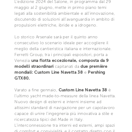
L’edizione 2024 del Salone, in programma dal 29
maggio al 2 giugno, mette in primo piano temi
legati alla sostenibilità ambientale e all’innovazione,
discutendo di soluzioni all’avanguardia in ambito di
propulsioni elettriche, ibride e a idrogeno.
Lo storico Arsenale sarà per il quinto anno
consecutivo lo scenario ideale per accogliere il
meglio della cantieristica italiana e internazionale.
Ferretti Group, tra i principali espositori, porta a
Venezia
una flotta eccezionale, composta da 9
modelli straordinari
capitanati da
due première
mondiali:
Custom Line Navetta 38
e
Pershing
GTX80.
Varato a fine gennaio,
Custom Line Navetta 38
è
l’ultimo yacht made-to-measure della linea Navetta.
Nuovo design di esterni e interni insieme ad
altissimi standard di navigazione per un capolavoro
capace di unire l’ingegneria più innovativa a stile e
ricercatezza tipici del Made in Italy.
L’interconnessione tra interni ed esterni, ampi spazi
di comfort e convivialità, e il contatto diretto con il