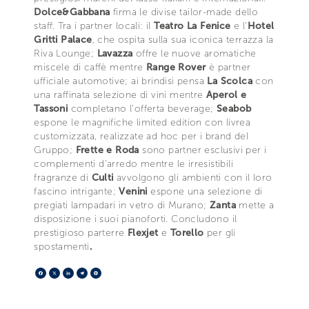
Dolce&Gabbana
firma le divise tailor-made dello
staff. Tra i partner locali: il
Teatro La Fenice
e l’
Hotel
Gritti Palace
, che ospita sulla sua iconica terrazza la
Riva Lounge;
Lavazza
offre le nuove aromatiche
miscele di caffè mentre
Range Rover
è partner
ufficiale automotive; ai brindisi pensa
La Scolca
con
una raffinata selezione di vini mentre
Aperol e
Tassoni
completano l’offerta beverage;
Seabob
espone le magnifiche limited edition con livrea
customizzata, realizzate ad hoc per i brand del
Gruppo;
Frette e Roda
sono partner esclusivi per i
complementi d’arredo mentre le irresistibili
fragranze di
Culti
avvolgono gli ambienti con il loro
fascino intrigante;
Venini
espone una selezione di
pregiati lampadari in vetro di Murano;
Zanta
mette a
disposizione i suoi pianoforti. Concludono il
prestigioso parterre
Flexjet
e
Torello
per gli
spostamenti
.
Facebook
X
LinkedIn
Telegram
Pinterest