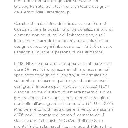
centro di ricerca e progettazione navale del
Gruppo Ferretti, ed il team di architetti e designer
del Centro Stile Ferrettigroup.
Caratteristica distintiva delle imbarcazioni Ferretti
Custom Line è la possibilità di personalizzare tutti gli
elementi non strutturali dell’imbarcazione, quali
legni, marmi, arredi, fino ad arrivare a soluzioni di
design ad hoc: ogni imbarcazione, infatti, è unica, e
rispecchia i gusti e la personalità dell’Armatore.
Il 112’ NEXT è una vera e propria villa sul mare, con
oltre 34 metri di lunghezza e 7 di larghezza, ampi
spazi sottocoperta ed all’aperto, suite armatoriale
sul ponte principale e quattro grandi cabine ospiti
con grandi finestre open view sul mare. 112’ NEXT
dispone inoltre di sistemi di entertainment di ultima
generazione, oltre a un sistema di monitoraggio e
controllo all’avanguardia. I due motori MTU da 2775
Mhp permettono di raggiungere la velocità massima
di 26 nodi. Il comfort di bordo è garantito dai 4
stabilizzatori Mitsubishi ARG (Anti Rolling Gyro),
montati nella sala macchine, in grado di ridurre fino