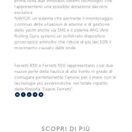
prima volta due innovativi sistemi tecnologici che
rappresentano una possibile dotazione davvero
esclusiva:
NAVIOP, un sistema che permette il monitoraggio
continuo delle situazioni di allarme e di gestione
dello yacht anche via SMS e il sistema ARG (Anti
Rolling Gyro system) un sofisticato dispositivo
giroscopico antirollio che riduce di più del 50% il
movimento causato dalle onde.
Ferretti 830 e Ferretti 550 rappresentano così due
nuove perle della nautica di alto livello in grado di
coniugare perfettamente l'amore per il mare con le
tecnologie più avveniristiche, nel totale rispetto
della filosofia "Essere Ferretti".
Facebook
X
LinkedIn
Telegram
Pinterest
SCOPRI DI PIÙ