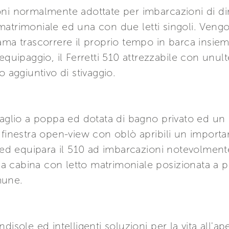
oni normalmente adottate per imbarcazioni di di
atrimoniale ed una con due letti singoli. Vengo
ma trascorrere il proprio tempo in barca insieme 
equipaggio, il Ferretti 510 attrezzabile con unul
o aggiuntivo di stivaggio.
 baglio a poppa ed dotata di bagno privato ed u
 finestra open-view con oblò apribili un import
 ed equipara il 510 ad imbarcazioni notevolmente p
 una cabina con letto matrimoniale posizionata a
mune.
isole ed intelligenti soluzioni per la vita all'ape