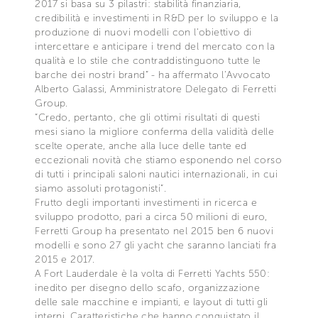
2017 si basa su 3 pilastri: stabilità finanziaria,
credibilità e investimenti in R&D per lo sviluppo e la
produzione di nuovi modelli con l’obiettivo di
intercettare e anticipare i trend del mercato con la
qualità e lo stile che contraddistinguono tutte le
barche dei nostri brand” - ha affermato l’Avvocato
Alberto Galassi, Amministratore Delegato di Ferretti
Group.
“Credo, pertanto, che gli ottimi risultati di questi
mesi siano la migliore conferma della validità delle
scelte operate, anche alla luce delle tante ed
eccezionali novità che stiamo esponendo nel corso
di tutti i principali saloni nautici internazionali, in cui
siamo assoluti protagonisti”.
Frutto degli importanti investimenti in ricerca e
sviluppo prodotto, pari a circa 50 milioni di euro,
Ferretti Group ha presentato nel 2015 ben 6 nuovi
modelli e sono 27 gli yacht che saranno lanciati fra
2015 e 2017.
A Fort Lauderdale è la volta di Ferretti Yachts 550:
inedito per disegno dello scafo, organizzazione
delle sale macchine e impianti, e layout di tutti gli
interni. Caratteristiche che hanno conquistato il