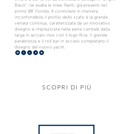
Black”, ne esalta le linee filanti, già presenti nel
primo 88’ Florida. A connotare in maniera
inconfondibile il profilo dello scafo è la grande
vetrata continua, caratterizzata da un innovativo
disegno e impreziosita nella parte centrale dalla
targa in acciaio inox con il logo Riva. Il grande
parabrezza e il roll bar in acciaio completano il
disegno del nuovo yacht.
Facebook
X
LinkedIn
Telegram
Pinterest
SCOPRI DI PIÙ