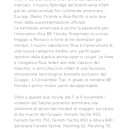
mercato: il nuovo flybridge del brand vanta infatti
già sei unità vendute fra continente americano,
Europa, Medio Oriente e Asia-Pacific a solo due
mesi dalla sua presentazione ufficiale.
La kermesse americana è anche la passerella per
l’innovativo Riva 88' Florida. Presentato lo scorso
maggio a Monaco e forte di tre esemplari già
venduti, il nuovo capolavoro Riva è il precursore di
una nuova categoria inedita, uno yacht super
sportivo dalla duplice anima open e coupé. Le linee
e l’eleganza Riva, fedeli allo stile classico del
marchio, si arricchiscono infatti di una favolosa
innovazione tecnologica, brevetto esclusivo del
Gruppo: il Convertible Top, in grado di rendere 88’
Florida il primo motor yacht decappottabile.
Oltre a queste due novità, dal 5 al 9 novembre i
visitatori del Salone potranno ammirare una
selezione di alcuni dei modelli di maggior successo
di tre marchi del Gruppo: Ferretti Yachts 650,
Ferretti Yachts 750, Ferretti Yachts 800 e Altura 840
del brand Ferretti Yachts; Pershing 62, Pershing 70,