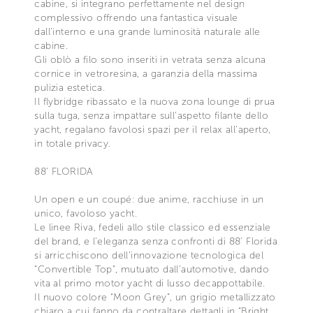
cabine, si integrano perfettamente nel design
complessivo offrendo una fantastica visuale
dall’interno e una grande luminosità naturale alle
cabine.
Gli oblò a filo sono inseriti in vetrata senza alcuna
cornice in vetroresina, a garanzia della massima
pulizia estetica.
Il flybridge ribassato e la nuova zona lounge di prua
sulla tuga, senza impattare sull’aspetto filante dello
yacht, regalano favolosi spazi per il relax all’aperto,
in totale privacy.
88’ FLORIDA
Un open e un coupé: due anime, racchiuse in un
unico, favoloso yacht.
Le linee Riva, fedeli allo stile classico ed essenziale
del brand, e l’eleganza senza confronti di 88’ Florida
si arricchiscono dell’innovazione tecnologica del
“Convertible Top”, mutuato dall’automotive, dando
vita al primo motor yacht di lusso decappottabile.
Il nuovo colore “Moon Grey”, un grigio metallizzato
chiaro a cui fanno da contraltare dettagli in “Bright