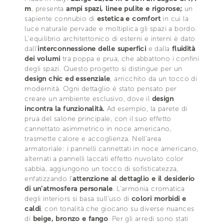
m
, presenta
ampi spazi, linee pulite e rigorose;
un
sapiente connubio di
estetica e comfort
in cui la
luce naturale pervade e moltiplica gli spazi a bordo.
L’equilibrio architettonico di esterni e interni è dato
dall'
interconnessione delle superfici
e dalla
fluidità
dei volumi
tra poppa e prua, che abbattono i confini
degli spazi. Questo progetto si distingue per un
design chic ed essenziale
, arricchito da un tocco di
modernità. Ogni dettaglio è stato pensato per
creare un ambiente esclusivo, dove il
design
incontra la funzionalità.
Ad esempio, la parete di
prua del salone principale, con il suo effetto
cannettato asimmetrico in noce americano,
trasmette calore e accoglienza. Nell’area
armatoriale: i pannelli cannettati in noce americano,
alternati a pannelli laccati effetto nuvolato color
sabbia, aggiungono un tocco di sofisticatezza,
enfatizzando l’
attenzione al dettaglio e il desiderio
di un'atmosfera personale
. L'armonia cromatica
degli interiors si basa sull'uso di
colori morbidi e
caldi
, con tonalità che giocano su diverse nuances
di
beige, bronzo e fango
. Per gli arredi sono stati