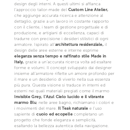
design degli interni. A questi ultimi si affianca
l’approccio tailor-made del
Custom Line Atelier,
che aggiunge accurata ricerca e attenzione al
dettaglio, grazie a un lavoro in costante rapporto
con il cliente, i team di gestione progettuale e di
produzione, e artigiani di eccellenza, capaci di
tradurre con precisione i desideri stilistici di ogni
armatore. Ispirato all’
architettura residenziale,
il
design delle aree esterne e interne esprime
eleganza senza tempo e raffinato stile Made in
Italy,
grazie a un’accurata ricerca volta ad esaltare
forme e volumi. Il concept sviluppato dai designer
insieme all'armatore riflette un amore profondo per
il mare e un desiderio di viverlo nella sua essenza
più pura. Questa visione si traduce in interni ed
esterni nei quali materiali pregiati come il marmo
Invisible Grey, l’Azul Cielo lucido e il vibrante
marmo Blu
, nelle aree bagno, richiamano i colori e
i movimenti del mare.
Il Teak naturale
e l’uso
sapiente di
cuoio ed ecopelle
completano un
progetto che fonde eleganza e semplicità,
esaltando la bellezza autentica della navigazione.