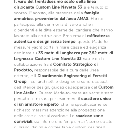
Il varo del trentaduesimo scafo della linea
dislocante Custom Line Navetta 33
si è tenuto lo
scorso 1° agosto, alla presenza della
famiglia
armatrice, proveniente dall’area AMAS.
Hanno
partecipato alla cerimonia di varo anche i
dipendenti e le ditte esterne del cantiere che hanno
lavorato alla costruzione. Emblema di
raffinatezza
autentica e design senza tempo
, questo Made-to-
measure yacht porta in mare classe ed eleganza
declinate su
33 metri di lunghezza per 7,52 metri di
larghezza
.
Custom Line Navetta 33
nasce dalla
collaborazione fra il
Comitato Strategico di
Prodotto,
responsabile della cura delle linee
esterne, e il
Dipartimento Engineering di Ferretti
Group
, i cui architetti e designer si sono occupati
dell’interior design, guidati dall’expertise del
Custom
Line Atelier.
Questo Made-to-measure yacht è stato
pensato su misura per esprimere il
carattere unico
di un armatore esperto
, che ha specificatamente
richiesto massima attenzione alla progettazione
delle aree di socializzazione. Le
spaziose zone
conviviali
, sia interne che “en plein air”, sono dotate
di grandi dining e coffee table custom designed,