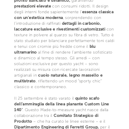
profilo slanciato e dinamico,
garantendo
prestazioni elevate
con consumi ridotti. Il design
degli interni fonde sapientemente l'
essenza classica
con un'estetica moderna
, sorprendendo con
l'introduzione di raffinati
dettagli in carbonio,
laccature esclusive e rivestimenti customizzati
con
texture in polvere al quarzo su fibra di vetro. Tutto è
stato studiato per bilanciare perfettamente toni caldi
e tenui con cromie più fredde come il
blu
ultramarino
al fine di rendere l'ambiente sofisticato
e dinamico al tempo stesso. Gli arredi – con
soluzioni esclusive per questo yacht – sono
realizzati su misura con ricercate lavorazioni
artigianali in
cuoio naturale, legno massello e
multistrato
, riflettendo un mood “sporty chic”
classico e contemporaneo.
Il 25 settembre è stato varato il
quinto scafo
dell’ammiraglia della linea planante Custom Line
140’
. Questo Made-to-measure yacht nasce dalla
collaborazione tra il
Comitato Strategico di
Prodotto
– che ha curato le linee esterne – e il
Dipartimento Engineering di Ferretti Group,
per il