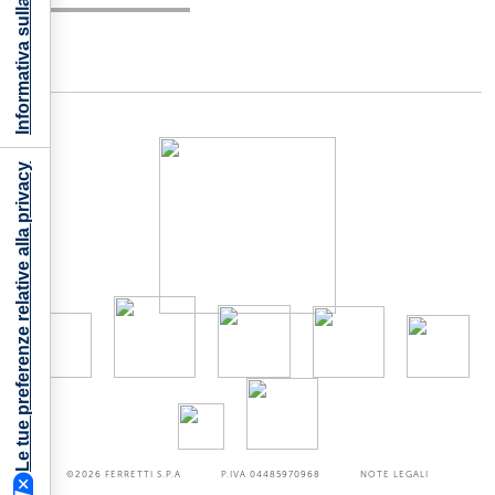
Informativa sulla raccolta
Le tue preferenze relative alla privacy
©2026
FERRETTI S.P.A
P.IVA 04485970968
NOTE LEGALI