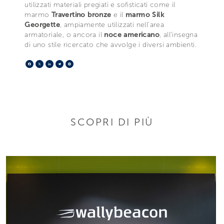
utilizzati materiali pregiati e sofisticati come il
marmo
Travertino bronze
e il
marmo Silk
Georgette
, ampiamente utilizzati nell’area
armatoriale, o ancora il
noce americano
, all’insegna
di uno stile ricercato che avvolge i diversi ambienti.
Facebook
X
LinkedIn
Telegram
Pinterest
SCOPRI DI PIÙ