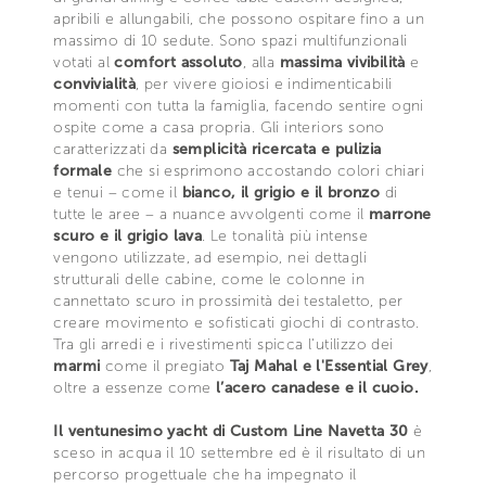
apribili e allungabili, che possono ospitare fino a un
massimo di 10 sedute. Sono spazi multifunzionali
votati al
comfort assoluto
, alla
massima vivibilità
e
convivialità
, per vivere gioiosi e indimenticabili
momenti con tutta la famiglia, facendo sentire ogni
ospite come a casa propria. Gli interiors sono
caratterizzati da
semplicità ricercata e pulizia
formale
che si esprimono accostando colori chiari
e tenui – come il
bianco, il grigio e il bronzo
di
tutte le aree – a nuance avvolgenti come il
marrone
scuro e il grigio lava
. Le tonalità più intense
vengono utilizzate, ad esempio, nei dettagli
strutturali delle cabine, come le colonne in
cannettato scuro in prossimità dei testaletto, per
creare movimento e sofisticati giochi di contrasto.
Tra gli arredi e i rivestimenti spicca l'utilizzo dei
marmi
come il pregiato
Taj Mahal e l'Essential Grey
,
oltre a essenze come
l’acero canadese e il cuoio.
Il ventunesimo yacht di Custom Line Navetta 30
è
sceso in acqua il 10 settembre ed è il risultato di un
percorso progettuale che ha impegnato il