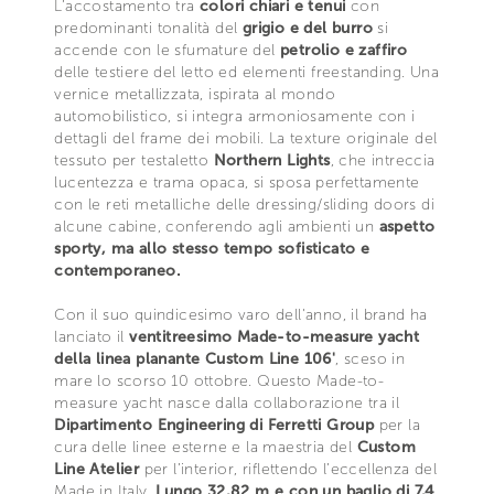
L’accostamento tra
colori chiari e tenui
con
predominanti tonalità del
grigio e del burro
si
accende con le sfumature del
petrolio e zaffiro
delle testiere del letto ed elementi freestanding. Una
vernice metallizzata, ispirata al mondo
automobilistico, si integra armoniosamente con i
dettagli del frame dei mobili. La texture originale del
tessuto per testaletto
Northern Lights
, che intreccia
lucentezza e trama opaca, si sposa perfettamente
con le reti metalliche delle dressing/sliding doors di
alcune cabine, conferendo agli ambienti un
aspetto
sporty, ma allo stesso tempo sofisticato e
contemporaneo.
Con il suo quindicesimo varo dell'anno, il brand ha
lanciato il
ventitreesimo Made-to-measure yacht
della linea planante Custom Line 106'
, sceso in
mare lo scorso 10 ottobre. Questo Made-to-
measure yacht nasce dalla collaborazione tra il
Dipartimento Engineering di Ferretti Group
per la
cura delle linee esterne e la maestria del
Custom
Line Atelier
per l’interior, riflettendo l’eccellenza del
Made in Italy.
Lungo 32,82 m e con un baglio di 7,4