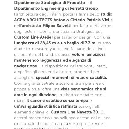
Dipartimento Strategico di Prodotto
e il
Dipartimento Engineering di Ferretti Group
;
l'architettura degli interni porta la firma dello
studio
ACPV ARCHITECTS Antonio Citterio Patricia Viel
e
dell’
architetto Filippo Salvetti
per la progettazione
degli esterni, con la consulenza strategica del
Custom Line Atelier
per l’interior design. Con una
lunghezza di 28,43 m e un baglio di 7,3 m
, questo
Made-to-measure yacht, che fa parte della linea
dislocante del brand, esibisce
volumi ambiziosi,
mantenendo leggerezza ed eleganza di
navigazione
. La disposizione dei tre ponti, infatti,
amplifica gli ambienti a bordo, progettati per
accogliere
speciali momenti di relax e socialità.
Con le grandi vetrate a scafo e le ampie aree di
poppa e prua, offre una
vista panoramica che si
apre in ogni direzione
, in diretto contatto con il
mare.
Il canone estetico senza tempo
e
un'avanguardia stilistica raffinata
sono gli altri
elementi chiave di
Custom Line Navetta 30
. Gli
esterni presentano uno sviluppo esteso delle linee
orizzontali che, dalla carena verso prua, rende il