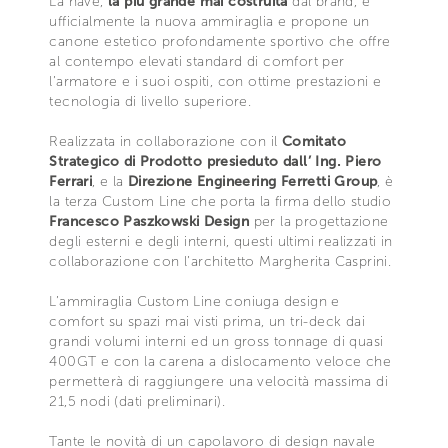
La nave,
la più grande mai costruita
dal brand, è
ufficialmente la nuova ammiraglia e propone un
canone estetico profondamente sportivo che offre
al contempo elevati standard di comfort per
l’armatore e i suoi ospiti, con ottime prestazioni e
tecnologia di livello superiore.
Realizzata in collaborazione con il
Comitato
Strategico di Prodotto presieduto dall’ Ing. Piero
Ferrari
, e la
Direzione Engineering Ferretti Group
, è
la terza Custom Line che porta la firma dello studio
Francesco Paszkowski Design
per la progettazione
degli esterni e degli interni, questi ultimi realizzati in
collaborazione con l’architetto Margherita Casprini.
L’ammiraglia Custom Line coniuga design e
comfort su spazi mai visti prima, un tri-deck dai
grandi volumi interni ed un gross tonnage di quasi
400GT e con la carena a dislocamento veloce che
permetterà di raggiungere una velocità massima di
21,5 nodi (dati preliminari).
Tante le novità di un capolavoro di design navale