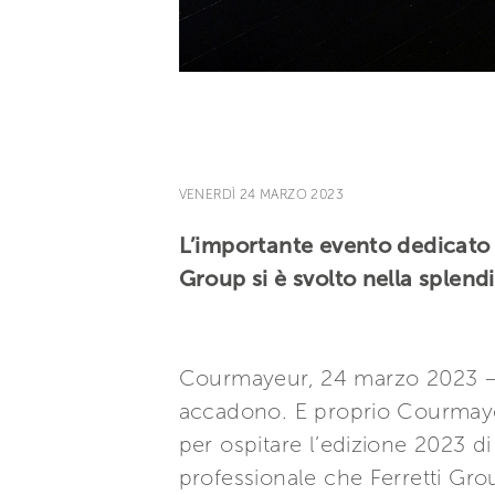
VENERDÌ 24 MARZO 2023
L’importante evento dedicato 
Group si è svolto nella splen
Courmayeur, 24 marzo 2023 – 
accadono. E proprio Courmayeu
per ospitare l’edizione 2023 d
professionale che Ferretti Gro