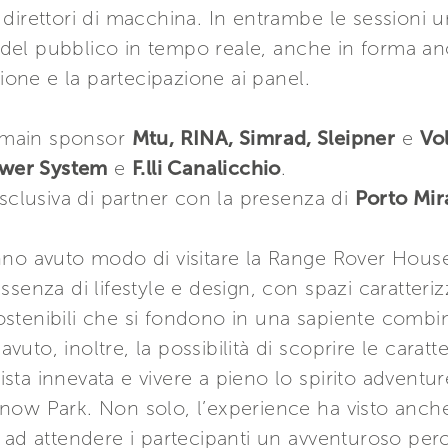
direttori di macchina. In entrambe le sessioni 
el pubblico in tempo reale, anche in forma an
sione e la partecipazione ai panel.
i main sponsor
Mtu, RINA, Simrad, Sleipner
e
Vo
wer System
e
F.lli Canalicchio
.
esclusiva di partner con la presenza di
Porto Mir
no avuto modo di visitare la Range Rover House,
senza di lifestyle e design, con spazi caratteriz
stenibili che si fondono in una sapiente combin
to, inoltre, la possibilità di scoprire le caratte
ta innevata e vivere a pieno lo spirito adventur
now Park. Non solo, l’experience ha visto anche
 ad attendere i partecipanti un avventuroso perc