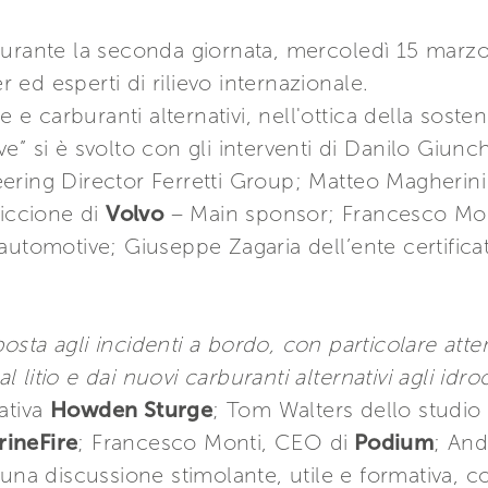
durante la seconda giornata, mercoledì 15 marzo
ed esperti di rilievo internazionale.
e e carburanti alternativi, nell'ottica della sosten
” si è svolto con gli interventi di Danilo Giunc
ering Director Ferretti Group; Matteo Magherini
iccione di
Volvo
– Main sponsor; Francesco Mo
ell’automotive; Giuseppe Zagaria dell’ente certifi
osta agli incidenti a bordo, con particolare atte
al litio e dai nuovi carburanti alternativi agli idro
ativa
Howden Sturge
; Tom Walters dello studio
ineFire
; Francesco Monti, CEO di
Podium
; And
a una discussione stimolante, utile e formativa,