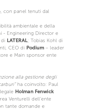
, con panel tenuti dal
ibilità ambientale e della
hi - Engineering Director e
 di
LATERAL
; Tobias Kohl di
nti, CEO di
Podium
– leader
catore e Main sponsor ente
nzione alla gestione degli
carburi”
ha coinvolto: Paul
 legale
Holman Fenwick
rea Venturelli dell’ente
 con tante domande e