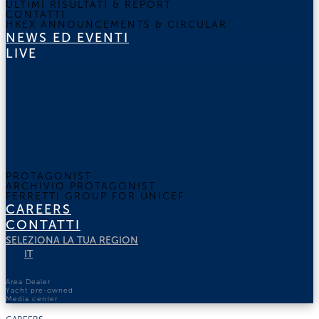
ULTIMI RISULTATI & REPORT
CONTATTI
HKEX ANNOUNCEMENTS & CIRCULAR
NEWS ED EVENTI
LIVE
PROTAGONIST
ARCHIVIO PROTAGONIST
FERRETTI GROUP FOR UNICEF
CAREERS
CONTATTI
SELEZIONA LA TUA REGION
IT
Area Dealer
Yacht pre-owned
Media center