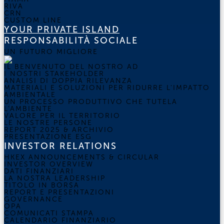
RIVA
CRN
CUSTOM LINE
YOUR PRIVATE ISLAND
RESPONSABILITÀ SOCIALE
UN FUTURO MIGLIORE
IL BENVENUTO DEL NOSTRO AD
I NOSTRI STAKEHOLDER
ANALISI DI DOPPIA RILEVANZA
MATERIALI E SOLUZIONI PER RIDURRE L'IMPATTO
AMBIENTALE
UN PROCESSO PRODUTTIVO CHE TUTELA
L'AMBIENTE
VALORE PER IL TERRITORIO
LE NOSTRE PERSONE
REPORT 2025 & ARCHIVIO
PRESENTAZIONE ESG
INVESTOR RELATIONS
HKEX ANNOUNCEMENTS & CIRCULAR
INVESTOR OVERVIEW
DATI FINANZIARI
LA NOSTRA LEADERSHIP
TITOLO IN BORSA
REPORT E PRESENTAZIONI
GOVERNANCE
OPA
COMUNICATI STAMPA
CALENDARIO FINANZIARIO