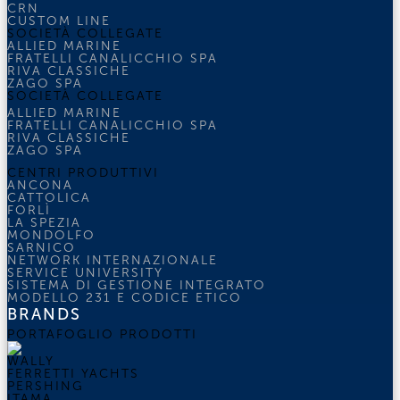
CRN
CUSTOM LINE
SOCIETÀ COLLEGATE
ALLIED MARINE
FRATELLI CANALICCHIO SPA
RIVA CLASSICHE
ZAGO SPA
SOCIETÀ COLLEGATE
ALLIED MARINE
FRATELLI CANALICCHIO SPA
RIVA CLASSICHE
ZAGO SPA
CENTRI PRODUTTIVI
ANCONA
CATTOLICA
FORLÌ
LA SPEZIA
MONDOLFO
SARNICO
NETWORK INTERNAZIONALE
SERVICE UNIVERSITY
SISTEMA DI GESTIONE INTEGRATO
MODELLO 231 E CODICE ETICO
BRANDS
PORTAFOGLIO PRODOTTI
WALLY
FERRETTI YACHTS
PERSHING
ITAMA