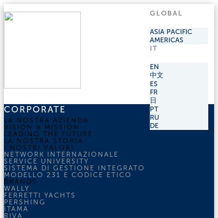
GLOBAL
ASIA PACIFIC
AMERICAS
IT
EN
中文
ES
FR
日
CORPORATE
PT
RU
LA NOSTRA AZIENDA
DE
VISION & MISSION
LEADING THE FUTURE
LA NOSTRA STORIA
I NOSTRI VALORI
NETWORK INTERNAZIONALE
SERVICE UNIVERSITY
SISTEMA DI GESTIONE INTEGRATO
MODELLO 231 E CODICE ETICO
BRANDS
WALLY
FERRETTI YACHTS
PERSHING
ITAMA
RIVA