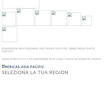
SEGNALAZIONI WHISTLEBLOWING
AREA DEALER
YACHT PRE-OWNED
MEDIA CENTER
CONTATTI
©2026
FERRETTI S.P.A
P.IVA 04485970968
NOTE LEGALI
COOKIE
ACCESSIBILITÀ
CREDITS
AMERICAS
ASIA PACIFIC
SELEZIONA LA TUA REGION