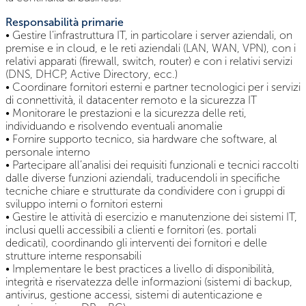
Responsabilità primarie
• Gestire l’infrastruttura IT, in particolare i server aziendali, on
premise e in cloud, e le reti aziendali (LAN, WAN, VPN), con i
relativi apparati (firewall, switch, router) e con i relativi servizi
(DNS, DHCP, Active Directory, ecc.)
• Coordinare fornitori esterni e partner tecnologici per i servizi
di connettività, il datacenter remoto e la sicurezza IT
• Monitorare le prestazioni e la sicurezza delle reti,
individuando e risolvendo eventuali anomalie
• Fornire supporto tecnico, sia hardware che software, al
personale interno
• Partecipare all’analisi dei requisiti funzionali e tecnici raccolti
dalle diverse funzioni aziendali, traducendoli in specifiche
tecniche chiare e strutturate da condividere con i gruppi di
sviluppo interni o fornitori esterni
• Gestire le attività di esercizio e manutenzione dei sistemi IT,
inclusi quelli accessibili a clienti e fornitori (es. portali
dedicati), coordinando gli interventi dei fornitori e delle
strutture interne responsabili
• Implementare le best practices a livello di disponibilità,
integrità e riservatezza delle informazioni (sistemi di backup,
antivirus, gestione accessi, sistemi di autenticazione e