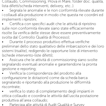
Collaudo, Commissioning, Prova in Mare, folder doc. qualità,
lista difetti/scheda interventi, delivery, etc..).
•
Segnala le anomalie e le non conformità rilevate durante
i collaudi alla produzione in modo che questa ne coordini ed
implementi i ripristini;
•
Certifica con specifici audit che le attività di ripristino
sulle non conformità rilevate siano state efficacemente
risolte (la verifica delle stesse deve essere preventivamente
svolta dal Controllo Qualità di Processo);
•
Durante il processo produttivo effettua verifiche
preliminari dello stato qualitativo delle imbarcazioni e dei loro
sistemi (risalite), redigendo le opportune liste di intervento
(schede intervento-liste difetti);
•
Assicura che le attività di commissioning siano svolte
segnalando eventuali anomalie e garantendone la pronta
gestione e reporting;
•
Verifica la corrispondenza del prodotto alla
configurazione (e dotazioni) come da scheda barca
segnalando e riportando alla produzione le difformità
riscontrate;
•
verifica lo stato di completamento degli impianti in
ottica collaudo e coordina le attività dall’uscita postazione
produttiva all’area collaudo;
•
Partecipa alle attività di Audit Qualità e Survey