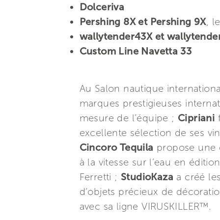
Dolceriva
Pershing 8X et Pershing 9X
, l
wallytender43X et wallytend
Custom Line Navetta 33
Au Salon nautique internationa
marques prestigieuses internat
mesure de l’équipe ;
Cipriani
f
excellente sélection de ses vi
Cincoro Tequila
propose une d
à la vitesse sur l’eau en éditio
Ferretti ;
StudioKaza
a créé le
d’objets précieux de décoratio
avec sa ligne VIRUSKILLER™.