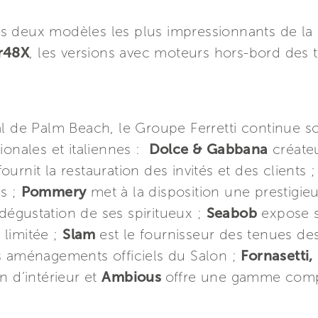
es deux modèles les plus impressionnants de la 
er48X
, les versions avec moteurs hors-bord des 
l de Palm Beach, le Groupe Ferretti continue so
ionales et italiennes :
Dolce & Gabbana
créateu
ournit la restauration des invités et des clients 
ns ;
Pommery
met à la disposition une prestigi
égustation de ses spiritueux ;
Seabob
expose s
n limitée ;
Slam
est le fournisseur des tenues d
s aménagements officiels du Salon ;
Fornasetti,
n d’intérieur et
Ambious
offre une gamme complè