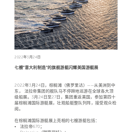
2022年3月24日
七艘“意大利制造”的旗舰游艇闪耀美国游艇展
2022年3月24日，棕榈滩（佛罗里达）——从美洲到中
东， 法拉帝集团的舰队马不停蹄地巡游在全球各大顶
级船展。3月24日至27日，集团重返美国，参加第四十
届棕榈滩国际游艇展，壮观船艇整队列阵，接受观众检
阅。
在棕榈滩国际游艇展上亮相的七艘游艇包括：
• 法拉帝670；