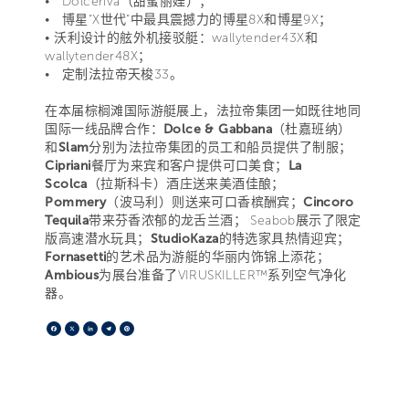
• Dolceriva（甜蜜丽娃）；
• 博星“X世代”中最具震撼力的博星8X和博星9X；
• 沃利设计的舷外机接驳艇：wallytender43X和
wallytender48X；
• 定制法拉帝天梭33。
在本届棕榈滩国际游艇展上，法拉帝集团一如既往地同
国际一线品牌合作：
Dolce & Gabbana
（杜嘉班纳）
和
Slam
分别为法拉帝集团的员工和船员提供了制服；
Cipriani
餐厅为来宾和客户提供可口美食；
La
Scolca
（拉斯科卡）酒庄送来美酒佳酿；
Pommery
（波马利）则送来可口香槟酬宾；
Cincoro
Tequila
带来芬香浓郁的龙舌兰酒； Seabob展示了限定
版高速潜水玩具；
StudioKaza
的特选家具热情迎宾；
Fornasetti
的艺术品为游艇的华丽内饰锦上添花；
Ambious
为展台准备了VIRUSKILLER™系列空气净化
器。
Facebook
X
LinkedIn
Telegram
Pinterest