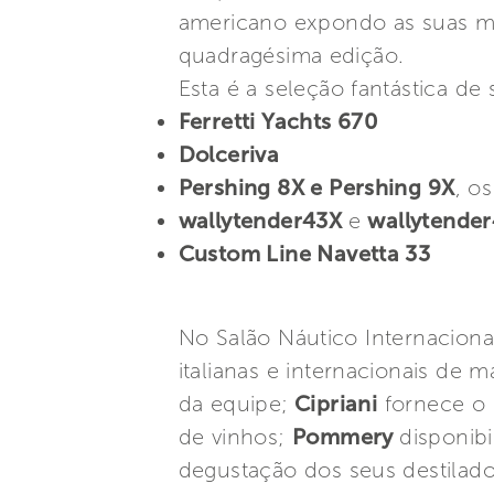
americano expondo as suas m
quadragésima edição.
Esta é a seleção fantástica d
Ferretti Yachts 670
Dolceriva
Pershing 8X e Pershing 9X
, o
wallytender43X
e
wallytende
Custom Line Navetta 33
No Salão Náutico Internaciona
italianas e internacionais de ma
da equipe;
Cipriani
fornece o 
de vinhos;
Pommery
disponib
degustação dos seus destilad