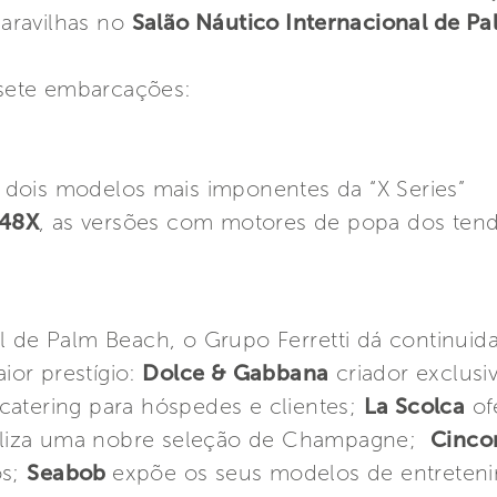
aravilhas no
Salão Náutico Internacional de P
e sete embarcações:
s dois modelos mais imponentes da “X Series”
r48X
, as versões com motores de popa dos tend
l de Palm Beach, o Grupo Ferretti dá continuid
ior prestígio:
Dolce & Gabbana
criador exclusi
catering para hóspedes e clientes;
La Scolca
of
iliza uma nobre seleção de Champagne;
Cinco
os;
Seabob
expõe os seus modelos de entreteni