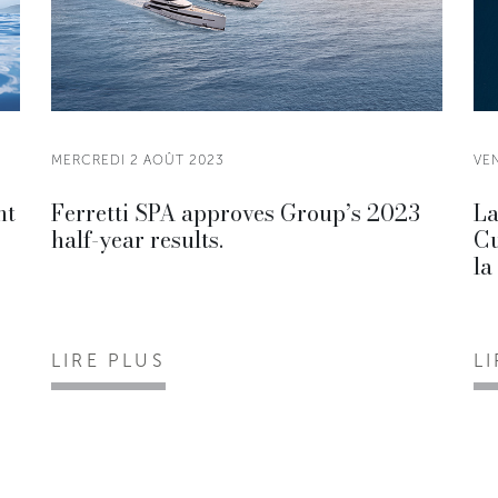
MERCREDI 2 AOÛT 2023
VE
ht
Ferretti SPA approves Group’s 2023
La
half-year results.
Cu
la
LIRE PLUS
L