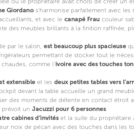
e où le propriétaire avait choisi de créer un e
ne Giordano
s'harmonise parfaitement avec les
accueillants, et avec le
canapé Frau
couleur sab
 des meubles brillants à la finition raffinée, p
de par le salon,
est beaucoup plus spacieuse
qu
éfrigérateurs permettant de stocker tout le néces
 chaudes, comme l'
ivoire avec des touches ton
est extensible
et les
deux petites tables vers l’ar
ockpit devant la table accueille un grand meubl
r des moments de détente en contact étroit avec
l prévoit un
Jacuzzi pour 6 personnes
.
tre cabines d’invités
et la suite du propriétaire 
leur noix de pécan avec des touches dans les ton