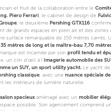
cain et fruit de la collaboration entre le
Comité
Ing. Piero Ferrari
, le cabinet de design de
Fulvi
 Groupe
, le deuxième
Pershing GTX116
confirm
ant de grands espaces en plein air et des zones
 une surface remarquable de 150 mètres carrés. 
35 mètres de long et le maître-bau 7,70 mètres
a marque est incarnée par son
profil tendu et ép
, un clin d’œil à l’
imagerie automobile des SUV 
e un SUY, un sport utility yacht.
Le yacht de
ershing classique
, avec une
nuance spéciale de
 les intérieurs de lumière naturelle.
salon spacieux
aménagé avec un
mobilier élé
 d'espace possible. Son agencement comprend 