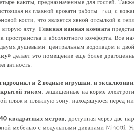
етыре каюты, предназначенные для гостей. Также
стоящая из главной кровати работы Frau, с кожа
оновой кости, что является явной отсылкой к те
т вторую яхту.
Главная ванная комната
представ
к пространства и абсолютного комфорта. Все на
 двумя душевыми, центральным водопадом и дво
чку»
делает это помещение еще более драгоценн
легантность.
гидроцикл и 2 водные игрушки, и эксклюзив
покрытой тиком
, защищенные на корме электро
й пляж и пляжную зону, находящуюся перед ним
40 квадратных метров,
доступная через две на
ивной мебелью с модульными диванами Minotti. У