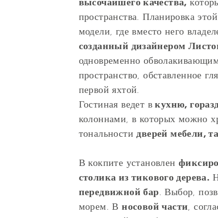
высочайшего качества,
которы
пространства. Планировка это
модели, где вместо него владе
созданный дизайнером Листо
одновременно обволакивающими
пространство, обставленное гл
первой яхтой.
Гостиная ведет в
кухню, гораз
колоннами, в которых можно х
тональности
дверей мебели, т
В кокпите установлен
фиксиро
столика из тикового дерева.
Н
передвижной бар
. Выбор, поз
морем. В
носовой части
, согл