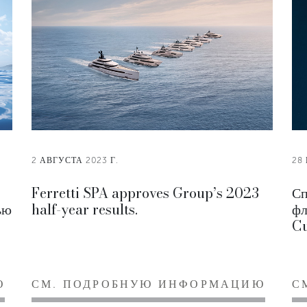
2 АВГУСТА 2023 Г.
28
Ferretti SPA approves Group’s 2023
Сп
ью
half-year results.
фл
Cu
Ю
СМ. ПОДРОБНУЮ ИНФОРМАЦИЮ
С