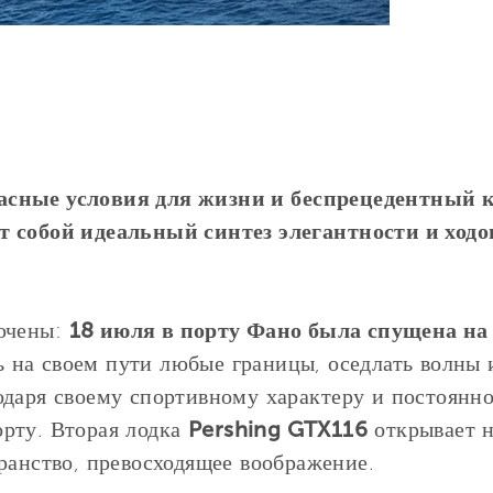
асные условия для жизни и беспрецедентный к
т собой идеальный синтез элегантности и ходо
лючены:
18 июля в порту Фано была спущена на 
ь на своем пути любые границы, оседлать волны 
одаря своему спортивному характеру и постоян
рту. Вторая лодка
Pershing GTX116
открывает н
ранство, превосходящее воображение.