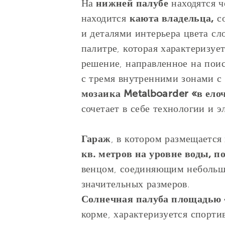
На
нижней палубе
находятся ч
находится
каюта владельца,
со
и деталями интерьера цвета сл
палитре, которая характеризуе
решение, направленное на поис
с тремя внутренними зонами с
мозаика Metalboarder «в ело
сочетает в себе технологии и э
Гараж
, в котором размещается
кв. метров на уровне воды, 
венцом, соединяющим небольшо
значительных размеров.
Солнечная палуба площадью 
корме, характеризуется спорт