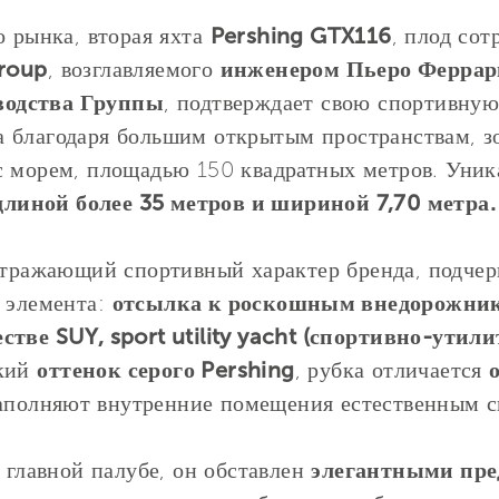
о рынка, вторая яхта
Pershing GTX116
, плод со
Group
, возглавляемого
инженером Пьеро Феррар
водства Группы
, подтверждает свою спортивну
 благодаря большим открытым пространствам, з
с морем, площадью 150 квадратных метров. Уника
длиной более 35 метров и шириной 7,70 метра.
отражающий спортивный характер бренда, подче
о элемента:
отсылка к роскошным внедорожник
стве SUY, sport utility yacht (спортивно-утил
ский
оттенок серого Pershing
, рубка отличается
наполняют внутренние помещения естественным с
 главной палубе, он обставлен
элегантными пре