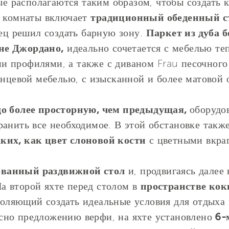
е располагаются таким образом, чтобы создать 
й комнаты включает
традиционный обеденный с
лец решил создать барную зону.
Паркет из дуба б
не Джордано,
идеально сочетается с мебелью те
 профилями, а также с диваном Frau песочного
янцевой мебелью, с изысканной и более матовой 
до более просторную, чем предыдущая,
оборудо
ранить все необходимое. В этой обстановке такж
аких, как цвет слоновой кости
с цветными вкрап
ванный раздвижной стол
и, продвигаясь далее
а второй яхте перед столом в
пространстве кок
воляющий создать идеальные условия для отдыха 
асно предложению верфи, на яхте установлено
6-