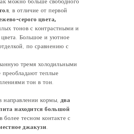
как можно больше свободного
тол
, в отличие от первой
ежево-серого цвета,
плых тонов с контрастными и
 цвета. Большое и уютное
отделкой, по сравнению с
ванную тремя холодильными
е преобладают теплые
лениями тон в тон.
 в направлении кормы,
два
пита
находится большой
в более тесном контакте с
местное джакузи
.