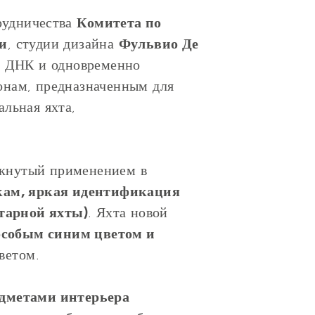
трудничества
Комитета по
и
, студии дизайна
Фульвио Де
ю ДНК и одновременно
онам, предназначенным для
льная яхта,
ркнутый применением в
ам, яркая идентификация
итарной яхты)
. Яхта новой
особым синим цветом и
ветом.
дметами интерьера