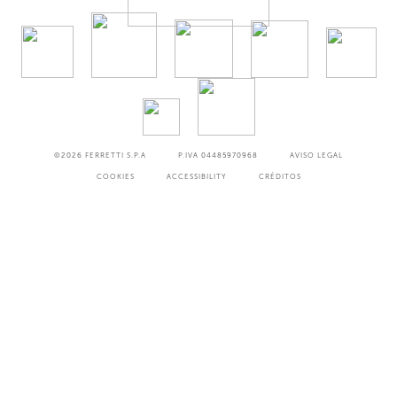
©2026
FERRETTI S.P.A
P.IVA 04485970968
AVISO LEGAL
COOKIES
ACCESSIBILITY
CRÉDITOS