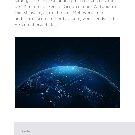
strategischen Märkte abdecken. Die Händler bieten
den Kunden der Ferretti Group in über 70 Ländern
Dienstleistungen mit hohem Mehrwert, unter
anderem durch die Beobachtung von Trends und
Verbraucherverhalten.
Weiter