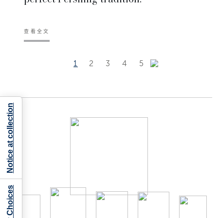
查看全文
1
2
3
4
5
Notice at collection