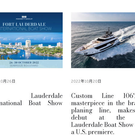
10月26日
2022年10月20日
rt Lauderdale
Custom Line 106
rnational Boat Show
masterpiece in the br
planing line, make
debut at the F
Lauderdale Boat Show
a U.S. premiere.