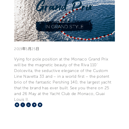
2019年5月25日
Vying for pole position at the Monaco Grand Prix
will be the magnetic beauty of the Riva 110'
Dolcevita, the seductive elegance of the Custom
Line Navetta 33 and – in a world first – the potent
brio of the fantastic Pershing 140, the largest yacht
that the brand has ever built. See you there on 25
and 26 May at the Yacht Club de Monaco, Quai
Louis II.
Facebook
X
LinkedIn
Telegram
Pinterest