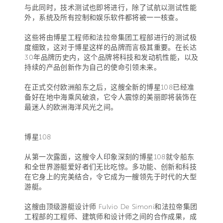
与此同时，技术测试也即将进行，除了试航以测试性能
外，系统及所有控制和娱乐软件都将被一一核查。
这些将由博星工程师和法拉帝集团工程部进行的测试极
度细致，这对于博星这样的品牌而言极其重要。在长达
30年品牌历史内，这个品牌将科技和发动机性能，以及
持续的产品创新作为自己的使命引领未来。
在正式交付欧洲船东之后，这艘全新的博星108已经准
备好在地中海乘风破浪，它令人震惊的美丽即将装饰在
最迷人的欧洲海洋风光之间。
博星108
从第一次露面，这艘令人印象深刻的博星108就令船东
和全世界游艇爱好者们无比吃惊。多功能、创新和科技
在它身上的完美结合，令它成为一艘领先于时代的大型
游艇。
这艘由顶级游艇设计师 Fulvio De Simoni和法拉帝集团
工程部的工程师、建筑师和设计师之间的合作成果，成