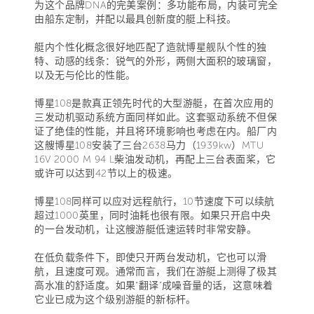
为这个品牌DNA的完美案例：多功能布局，内装可完全
由船东定制，并配以最具创新度的艇上科技。
艇内个性化概念很好地匹配了造就博星舰队个性的独
特、动感的线条：锐气的外形，两侧大面积的玻璃窗，
以及无与伦比的性能。
博星108是款真正领先时代的大型游艇，在首次应用的
三发动机驱动系统方面同样如此。这套驱动系统不但保
证了绝佳的性能，并且将环境影响也考虑在内。船厂内
这艘博星108安装了三台2638马力（1939kw）MTU
16V 2000 M 94 L柴油发动机，再配上三台表面桨，它
或许可以达到42节以上的极速。
博星108同样可以应对远程航行，10节速度下可以续航
超过1000英里，同时油耗也很有限。如果只开启中央
的一台发动机，让这艘游艇低速运转时非常安静。
在低负载条件下，即使只开两台发动机，它也可以滑
航，且速度可观。通常而言，我们在游艇上测得了极其
高水准的舒适度。如果“翻译”成噪音量的话，这意味着
它业已成为这个级别游艇的新标杆。