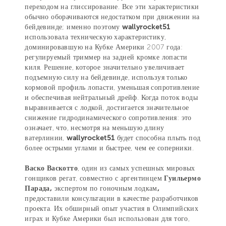
переходом на глиссирование. Все эти характеристики
обычно оборачиваются недостатком при движении на
бейдевинде; именно поэтому
wallyrocket51
использовала техническую характеристику,
доминировавшую на Кубке Америки 2007 года:
регулируемый триммер на задней кромке лопасти
киля. Решение, которое значительно увеличивает
подъемную силу на бейдевинде, используя только
кормовой профиль лопасти, уменьшая сопротивление
и обеспечивая нейтральный дрейф. Когда поток воды
выравнивается с лодкой, достигается значительное
снижение гидродинамического сопротивления: это
означает, что, несмотря на меньшую длину
ватерлинии,
wallyrocket51
будет способна плыть под
более острыми углами и быстрее, чем ее соперники.
Васко Васкотто
, один из самых успешных мировых
гонщиков регат, совместно с аргентинцем
Гуильермо
Парада,
экспертом по гоночным лодкам
,
предоставили консультации в качестве разработчиков
проекта. Их обширный опыт участия в Олимпийских
играх и Кубке Америки был использован для того,