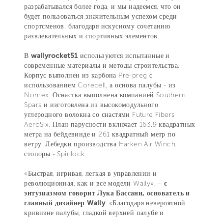
разрабатывался более года, и мы надеемся, что он
будет пользоваться значительным успехом среди
спортсменов, благодаря искусному сочетанию
развлекательных и спортивных элементов.
В
wallyrocket51
используются испытанные и
современные материалы и методы строительства.
Корпус выполнен из карбона Pre-preg с
использованием Corecell, а основа палубы - из
Nomex. Оснастка выполнена компанией Southern
Spars и изготовлена из высокомодульного
углеродного волокна со снастями Future Fibers
AeroSix. План парусности включает 163,9 квадратных
метра на бейдевинде и 261 квадратный метр по
ветру. Лебедки производства Harken Air Winch,
стопоры - Spinlock.
«Быстрая, игривая, легкая в управлении и
революционная, как и все модели Wally», –
с
энтузиазмом говорит Лука Бассани, основатель и
главный дизайнер Wally
. «Благодаря невероятной
кривизне палубы, гладкой верхней палубе и