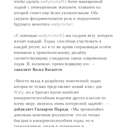
чтобы сделать wallyrocket51 более маневренной
лодкой с уменьшенным экипажем, плавание на
которой станет еще более увлекательным. Оба
сыграли фундаментальную роль в определении
будущего монотипа wallyrocket.
«С помощью wallyrocket51 мы создаем яхту, которую
желает каждый. Лодка, способная участвовать в
каждой регате, но в то же время сохраняющая особое
внимание к привлекательному дизайну,
соответствующему стандартам самых современных
лодок. И, возможно, превосходящему их», —
заявляет Васко Васкотто
.
«Внести вклад в разработку монотипной лодки,
которая не только представляет новый класс для
Wally, но и бросает вызов наиболее
конкурентоспособным моделям других классов по
всему миру, являлось очень интересной задачей», —
добавляет Гильермо Парада
. «Мы чрезвычайно
довольны конечным результатом: это не только
быстрая и конкурентоспособная лодка, но и
технологичная, легкая в управлении и