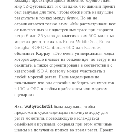
Команда проектировщиков особенно хорошо знает
мир 52-футовых яхт, и очевидно, что данный проект
был задуман для того, чтобы обеспечить наилучшие
результаты в гонках между буями. Но он не
ограничивается только этим. «Мы рассматривали все:
от наветренных и подветренных трасс при скорости
ветра 6 или 25 узлов до классических 600-мильных
морских регат, таких как Rolex Middle Sea, Rolex
Giraglia, RORC Caribbean 600 или Fastnet», —
объясняет Каррау
. «Это очень универсальная лодка,
которая хорошо плавает на бейдевинде, по ветру и на
бакштаге, а также спроектирована в соответствии с
категорией ISO A, поэтому может участвовать в
любой морской регате. Наше моделирование
показывает, что она способна победить конкурентов
в IRC и ORC в любом прибрежном или морском
сценарии».
Яхта
wallyrocket51
была задумана, чтобы
предложить судовладельцам гоночную лодку для
регат монотипа, позволяющую наслаждаться
семейными круизами, сохраняя при этом отличные
шансы на получение призов во время регат. Проект