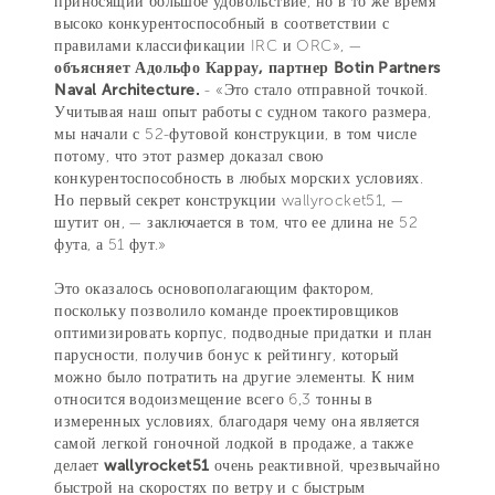
приносящий большое удовольствие, но в то же время
высоко конкурентоспособный в соответствии с
правилами классификации IRC и ORC», —
объясняет Адольфо Каррау, партнер Botin Partners
Naval Architecture.
- «Это стало отправной точкой.
Учитывая наш опыт работы с судном такого размера,
мы начали с 52-футовой конструкции, в том числе
потому, что этот размер доказал свою
конкурентоспособность в любых морских условиях.
Но первый секрет конструкции wallyrocket51, —
шутит он, — заключается в том, что ее длина не 52
фута, а 51 фут.»
Это оказалось основополагающим фактором,
поскольку позволило команде проектировщиков
оптимизировать корпус, подводные придатки и план
парусности, получив бонус к рейтингу, который
можно было потратить на другие элементы. К ним
относится водоизмещение всего 6,3 тонны в
измеренных условиях, благодаря чему она является
самой легкой гоночной лодкой в продаже, а также
делает
wallyrocket51
очень реактивной, чрезвычайно
быстрой на скоростях по ветру и с быстрым