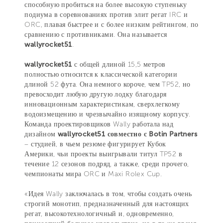
способную пробиться на более высокую ступеньку
подиума в соревнованиях против элит регат IRC и
ORC, плавая быстрее и с более низким рейтингом, по
сравнению с противниками. Она называется
wallyrocket51
.
wallyrocket51
с общей длиной 15,5 метров
полностью относится к классической категории
длиной 52 фута. Она немного короче, чем TP52, но
превосходит любую другую лодку благодаря
инновационным характеристикам, сверхлегкому
водоизмещению и чрезвычайно изящному корпусу.
Команда проектировщиков Wally работала над
дизайном
wallyrocket51 совместно с Botin Partners
– студией, в чьем резюме фигурирует Кубок
Америки, чьи проекты выигрывали титул TP52 в
течение 12 сезонов подряд, а также, среди прочего,
чемпионаты мира ORC и Maxi Rolex Cup.
«Идея Wally заключалась в том, чтобы создать очень
строгий монотип, предназначенный для настоящих
регат, высокотехнологичный и, одновременно,