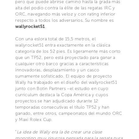
pero que puede abrirse camino hasta la grada más
alta del podio contra la élite de las regatas IRC y
ORC, navegando más veloz y con rating inferior
respecto a todos los adversarios. Su nombre es
wallyrocket51
.
Con una eslora total de 15,5 metros, el
wallyrocket51 entra exactamente en la clásica
categoría de los 52 pies. Es ligeramente más corto
que un TP52, pero está proyectado para ganar a
cualquier otro barco gracias a características
innovadoras, desplazamiento y un casco
sumamente sofisticado. El equipo de proyecto
Wally ha trabajado en el diseño del wallyrocket51
junto con Botin Partners –el estudio en cuyo
curriculum destaca la Copa América y cuyos
proyectos se han adjudicado durante 12
temporadas consecutivas el título TP52 y han
ganado, entre otros, campeonatos del mundo ORC
y Maxi Rolex Cup.
“
La idea de Wally era la de crear una clase
monotipo muy rigurosa pensada para la regata pura,