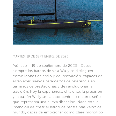
MARTES, 19 DE SEPTIEMBRE DE 2023
Mónaco – 19 de septiembre de 2023 - Desde
siempre los barcos de vela Wally se distinguen
como iconos de estilo y de innovación, capaces de
establecer nuevos parámetros de referencia en
términos de prestaciones y de revolucionar la
tradición. Hoy la experiencia, el talento, la precisión
y la pasión Wally se han concentrado en un diseño
que representa una nueva dirección. Nace con la
intención de crear el barco de regata más veloz del
mundo, capaz de emocionar como clase monotipo