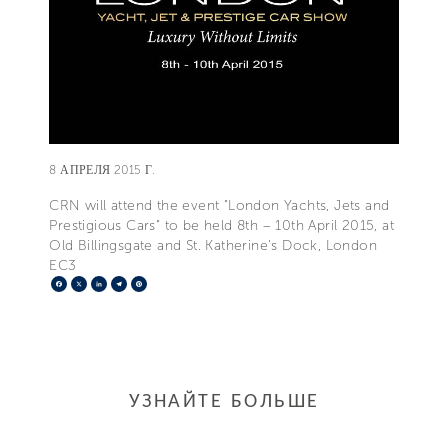
8 АПРЕЛЯ 2015 Г.
CRN will attend the event "London Yachts, Jets and
Prestigious Cars" to be held 8th – 10th April 2015, at
Old Billingsgate and St. Katherine's Dock, London
EC3
Facebook
X
LinkedIn
Telegram
Pinterest
УЗНАЙТЕ БОЛЬШЕ