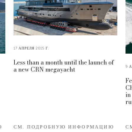
17 АПРЕЛЯ 2015 Г.
Less than a month until the launch of
9 А
a new CRN megayacht
e
Fe
Ch
in
ru
Ю
СМ. ПОДРОБНУЮ ИНФОРМАЦИЮ
С