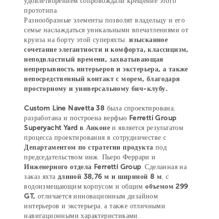
удовлетворением сопровождали крещение этого
прототипа.
Разнообразные элементы позволят владельцу и его
семье наслаждаться уникальными впечатлениями от
круиза на борту этой суперяхты:
изысканное
сочетание элегантности и комфорта, классицизм,
неподвластный времени, захватывающая
непрерывность интерьеров и экстерьера, а также
непосредственный контакт с морем, благодаря
просторному и универсальному бич-клубу.
Custom Line Navetta 38
была спроектирована,
разработана и построена верфью
Ferretti Group
Superyacht Yard в Анконе
и является результатом
процесса проектирования в сотрудничестве с
Департаментом по стратегии продукта
под
председательством инж. Пьеро Феррари и
Инженерного отдела Ferretti Group
. Сделанная на
заказ яхта
длиной 38,76 м и шириной 8 м
, с
водоизмещающим корпусом и общим
объемом 299
GT,
отличается инновационным дизайном
интерьеров и экстерьера, а также отличными
навигационными характеристиками.