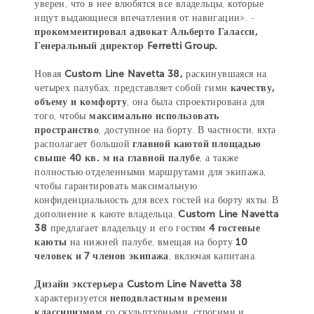
уверен, что в нее влюбятся все владельцы, которые
ищут выдающиеся впечатления от навигации». -
прокомментировал адвокат Альберто Галасси,
Генеральный директор Ferretti Group.
Новая
Custom Line Navetta 38,
раскинувшаяся на
четырех палубах, представляет собой гимн
качеству,
объему и комфорту
, она была спроектирована для
того, чтобы
максимально использовать
пространство
, доступное на борту. В частности, яхта
располагает большой
главной каютой площадью
свыше 40 кв. м на главной палубе
, а также
полностью отделенными маршрутами для экипажа,
чтобы гарантировать максимальную
конфиденциальность для всех гостей на борту яхты. В
дополнение к каюте владельца,
Custom Line Navetta
38
предлагает владельцу и его гостям
4 гостевые
каюты
на нижней палубе, вмещая на борту
10
человек и 7 членов экипажа
, включая капитана.
Дизайн экстерьера Custom Line Navetta 38
характеризуется
неподвластным времени
классицизмом
со скульптурными, строгими и