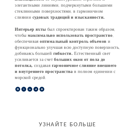
элегантными линиями, подчеркнутыми большими
стеклянными поверхностями, в гармоничном
слиянии
судовых традиций и изысканности.
Интерьер яхты
был спроектирован таким образом,
чтобы
максимально использовать пространство
,
обеспечивая
оптимальный контроль объемов
и
функционально улучшая всю доступную поверхность,
добиваясь большей
гибкости.
Естественный свет
усиливается за счет
больших окон от пола до
потолка,
создавая
гармоничное слияние внешнего
и внутреннего пространства
в полном единении с
морской средой.
Facebook
X
LinkedIn
Telegram
Pinterest
УЗНАЙТЕ БОЛЬШЕ