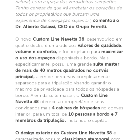
natural, com a graça dos verdadeiros campeões.
Tenho certeza de que irã arrebatar os corações de
todos os proprietários que buscam uma
experiência de navegação superior",
comentou o
Dr. Alberto Galassi, CEO do Grupo Ferretti.
O novo
Custom Line Navetta 38
, desenvolvido em
quatro decks, é uma ode aos
valores de qualidade,
volume e conforto,
e foi projetado para
maximizar
o uso dos espaços
disponíveis a bordo. Mais
especificamente, possui uma grande
suíte master
de mais de 40 metros quadrados no convés
principal,
além de percursos completamente
separados para a tripulação visando garantir o
máximo de privacidade para todos os hóspedes a
bordo. Além da suíte master, o
Custom Line
Navetta 38
oferece ao proprietário e seus
convidados mais
4 cabines de hóspedes
no convés
inferior, para um total de
10 pessoas a bordo e 7
membros da tripulação,
incluindo o capitão.
O design exterior do
Custom Line Navetta 38
é
caracterizado por um
classicismo atemporal
com