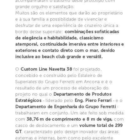
acompanharam o batismo deste protótipo com
grande orgulho e satisfação.
Muitos são os elementos que darão ao proprietário
e à sua família a possibilidade de vivenciar e
desfrutar de uma experiência de cruzeiro única a
bordo desse superiate:
combinações sofisticadas
de elegância e habitabilidade, classicismo
atemporal, continuidade imersiva entre interiores e
exteriores e contato direto com o mar, devido
inclusive ao beach club grande e versátil.
O
Custom Line Navetta 38
foi projetado,
concebido e construído pelo Estaleiro de
Superiates do Grupo Ferretti em Ancona e é o
resultado de um processo de elaboração do
projeto no qual o
Departamento de Produtos
Estratégicos
- liderado pelo
Eng. Piero Ferrari
- e o
Departamento de Engenharia do Grupo Ferretti
-
trabalharam em conjunto. Um iate feito sob medida
com
38,76 m de comprimento e 8 m de viga,
com
casco de deslocamento e um
volume total de 299
GT
, caracterizado pelo design inovador das áreas
externas e internas, bem como pelo excelente