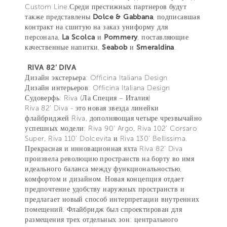
Custom Line.Среди престижных партнеров будут
также представлены
Dolce & Gabbana
, подписавшая
контракт на сшитую на заказ униформу для
персонала,
La Scolca
и
Pommery
, поставляющие
качественные напитки,
Seabob
и
Smeraldina
.
RIVA 82’ DIVA
Дизайн экстерьера: Officina Italiana Design
Дизайн интерьеров: Officina Italiana Design
Судоверфь: Riva (Ла Специя – Италия)
Riva 82’ Diva - это новая звезда линейки
флайбриджей Riva, дополняющая четыре чрезвычайно
успешных модели: Riva 90’ Argo, Riva 102’ Corsaro
Super, Riva 110’ Dolcevita и Riva 130’ Bellissima.
Прекрасная и инновационная яхта Riva 82' Diva
произвела революцию пространств на борту во имя
идеального баланса между функциональностью,
комфортом и дизайном. Новая концепция отдает
предпочтение удобству наружных пространств и
предлагает новый способ интерпретации внутренних
помещений. Флайбридж был спроектирован для
размещения трех отдельных зон: центрального