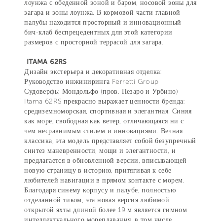
лоунжа с обеденной зоной и баром, носовой зоны для
загара и зоны лоунжа. В кормовой части главной
палубы находится просторный и инновационный
бич-клаб беспрецедентных для этой категории
размеров с просторной террасой для загара.
ITAMA 62RS
Дизайн экстерьера и декоративная отделка:
Руководство инжиниринга Ferretti Group
Судоверфь: Мондольфо (пров. Пезаро и Урбино)
Itama 62RS прекрасно выражает ценности бренда:
средиземноморская, спортивная и элегантная. Синяя
как море, свободная как ветер, отличающаяся ни с
чем несравнимым стилем и инновациями. Вечная
классика, эта модель представляет собой безупречный
синтез маневренности, мощи и элегантности, и
предлагается в обновленной версии, вписывающей
новую страницу в историю, притягивая к себе
любителей навигации в прямом контакте с морем.
Благодаря синему корпусу и палубе, полностью
отделанной тиком, эта новая версия любимой
открытой яхты длиной более 19 м является гимном
интеллектуального мореплавания, в том числе