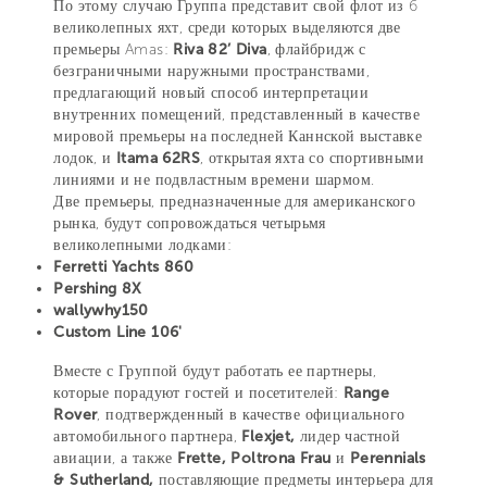
По этому случаю Группа представит свой флот из 6
великолепных яхт, среди которых выделяются две
премьеры Amas:
Riva 82’ Diva
, флайбридж с
безграничными наружными пространствами,
предлагающий новый способ интерпретации
внутренних помещений, представленный в качестве
мировой премьеры на последней Каннской выставке
лодок, и
Itama 62RS
, открытая яхта со спортивными
линиями и не подвластным времени шармом.
Две премьеры, предназначенные для американского
рынка, будут сопровождаться четырьмя
великолепными лодками:
Ferretti Yachts 860
Pershing 8X
wallywhy150
Custom Line 106'
Вместе с Группой будут работать ее партнеры,
которые порадуют гостей и посетителей:
Range
Rover
, подтвержденный в качестве официального
автомобильного партнера,
Flexjet,
лидер частной
авиации, а также
Frette, Poltrona Frau
и
Perennials
& Sutherland,
поставляющие предметы интерьера для