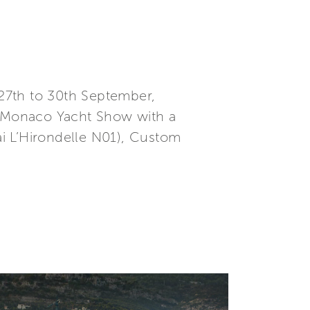
27th to 30th September,
he Monaco Yacht Show with a
i L’Hirondelle N01), Custom