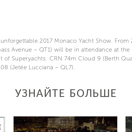
an unforgettable 2017 Monaco Yacht Show. From 
ybass Avenue – QT1) will be in attendance at t
eet of Superyachts: CRN 74m Cloud 9 (Berth Qua
108 (Jetée Lucciana – QL7).
УЗНАЙТЕ БОЛЬШЕ