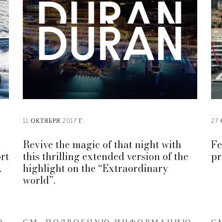
11 ОКТЯБРЯ 2017 Г.
27 
Revive the magic of that night with
Fe
rt
this thrilling extended version of the
pr
.
highlight on the “Extraordinary
world”.