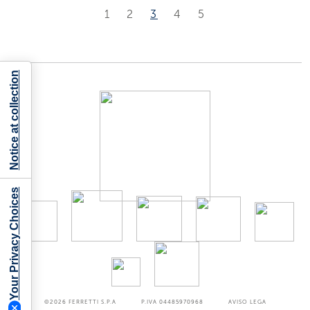
1
2
3
4
5
Notice at collection
Your Privacy Choices
©2026
FERRETTI S.P.A
P.IVA 04485970968
AVISO LEGA