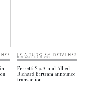
LHES
LEIA TUDO EM DETALHES
8 DE AGOSTO DE 2008
 in
Ferretti S.p.A. and Allied
ion
Richard Bertram announce
transaction