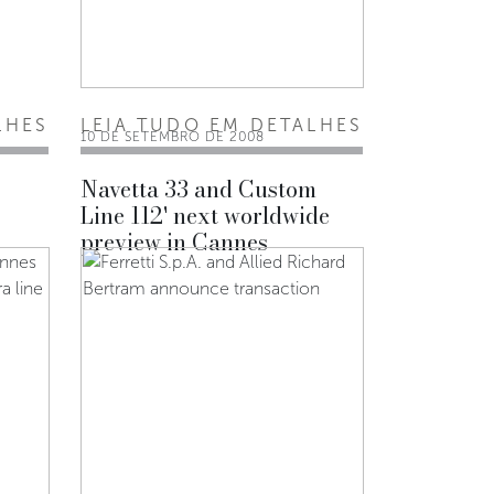
LHES
LEIA TUDO EM DETALHES
10 DE SETEMBRO DE 2008
Navetta 33 and Custom
Line 112' next worldwide
preview in Cannes