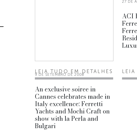
27 DE 
ACI R
Ferre
Ferre
Resi
Luxu
LEIA TUDO EM DETALHES
LEIA
9 DE SETEMBRO DE 2008
An exclusive soiree in
Cannes celebrates made in
Italy excellence: Ferretti
Yachts and Mochi Craft on
show with la Perla and
Bulgari