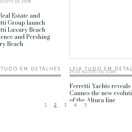
AGOSTO DE 2008
eal Estate and
tti Group launch
tti Luxury Beach
dence and Pershing
ry Beach
 TUDO EM DETALHES
LEIA TUDO EM DETA
25 DE AGOSTO DE 2008
Ferretti Yachts reveals
Cannes the new evolut
of the Altura line
1
2
3
4
5