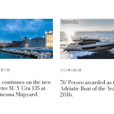
5月11日
2016年5月6日
 continues on the new
76’ Perseo awarded as 
etre M/Y Crn 135 at
Adriatic Boat of the Ye
Ancona Shipyard.
2016.