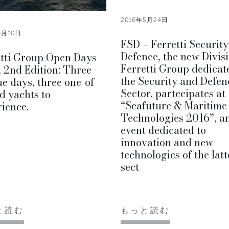
2016年5月24日
6月10日
FSD – Ferretti Securit
Defence, the new Divisi
etti Group Open Days
Ferretti Group dedicat
 2nd Edition: Three
the Security and Defen
e days, three one-of-
Sector, partecipates at
d yachts to
“Seafuture & Maritime
ience.
Technologies 2016”, a
event dedicated to
innovation and new
technologies of the latt
sect
と読む
もっと読む