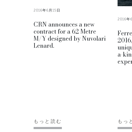
2016年6月15日
2016年
CRN announces a new
contract for a 62 Metre
Ferr
M/Y designed by Nuvolari
2016,
Lenard.
uniqu
a-kin
exper
もっと読む
もっ