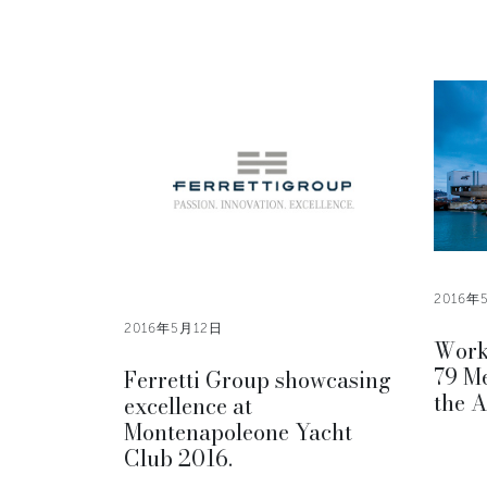
2016年
2016年5月12日
Work
79 M
Ferretti Group showcasing
the 
excellence at
Montenapoleone Yacht
Club 2016.