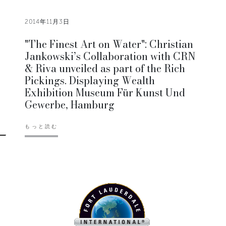
2014年11月3日
"The Finest Art on Water": Christian
Jankowski’s Collaboration with CRN
& Riva unveiled as part of the Rich
Pickings. Displaying Wealth
Exhibition Museum Für Kunst Und
Gewerbe, Hamburg
もっと読む