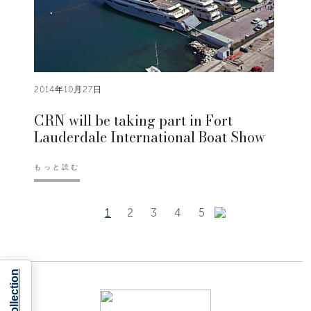
2014年10月27日
CRN will be taking part in Fort
Lauderdale International Boat Show
もっと読む
1
2
3
4
5