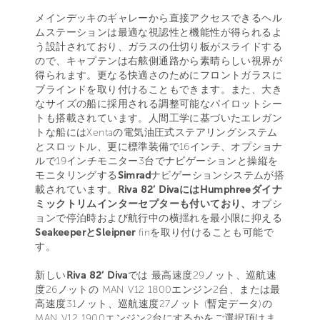
メインデッキのギャレーから直接アクセスできるヘル
ムステーションは最適な視認性と機能性が得られるよ
う設計されており、ガラスの仕切り板がスライドする
ので、キャプテンは右舷側通路から素晴らしい視界が
得られます。更なる快適さのためにフロントガラスに
ブラインドを取り付けることもできます。また、大き
なサイズの船に採用される調整可能なパイロットシー
トも搭載されています。人間工学に基づいたエレガン
トな船にはXentaの電気油圧式ステアリングシステム
とスロットル、更に標準装備で16インチ、オプショナ
ルで19インチモニター3台でナビゲーションと操縦を
モニタリングする
Simrad
ナビゲーションシステムが搭
載されています。
Riva 82’ DivaにはHumphreeダイナ
ミックトリムインターセプターも付いており、
オプシ
ョンで停泊時および航行中の横揺れを最小限に抑える
SeakeeperとSleipner
finを取り付けることも可能で
す。
新しい
Riva 82’ Diva
では 最高速度29ノット、巡航速
度26ノットの MAN V12 1800エンジン2台、または最
高速度31ノット、巡航速度27ノット (暫定データ)の
MAN V12 1900エンジン2台にするかをご選択頂けま