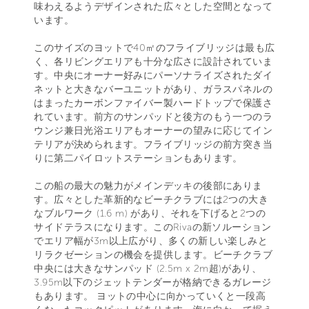
味わえるようデザインされた広々とした空間となって
います。
このサイズのヨットで40㎡のフライブリッジは最も広
く、各リビングエリアも十分な広さに設計されていま
す。中央にオーナー好みにパーソナライズされたダイ
ネットと大きなバーユニットがあり、ガラスパネルの
はまったカーボンファイバー製ハードトップで保護さ
れています。前方のサンパッドと後方のもう一つのラ
ウンジ兼日光浴エリアもオーナーの望みに応じてイン
テリアが決められます。フライブリッジの前方突き当
りに第二パイロットステーションもあります。
この船の最大の魅力がメインデッキの後部にありま
す。広々とした革新的なビーチクラブには2つの大き
なブルワーク (1.6 m) があり、それを下げると2つの
サイドテラスになります。このRivaの新ソルーション
でエリア幅が3m以上広がり、多くの新しい楽しみと
リラクゼーションの機会を提供します。ビーチクラブ
中央には大きなサンパッド (2.5m x 2m超)があり、
3.95m以下のジェットテンダーが格納できるガレージ
もあります。 ヨットの中心に向かっていくと一段高