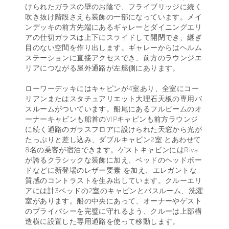
けられたガラスの壁のお陰で、フライブリッジに続く
吹き抜け階段さえも装飾の一部になっています。メイ
ンデッキの前方先端にあるギャレーとダイニングエリ
アの仕切ガラスは上下にスライドして開閉でき、継ぎ
目のない空間を作り出します。ギャレーからはヘルム
ステーションに直接アクセスでき、前方のラウンジエ
リアにつながる屋外通路が左舷側にあります。
ローワーデッキにはキャビンが4室あり、全室にコー
リアンまたはスタチュアリエット大理石天板の専用バ
スルームがついています。船尾にあるフルビームのオ
ーナーキャビンも船首のVIPキャビンも前方ラウンジ
に続く通路のガラスフロアに設けられた天窓から光が
たっぷりと差し込み、ダブルキャビン2室 とあわせて
8名の乗客が宿泊できます。ゲストキャビンにはRiva
が誇るクラシックな装飾に加え、ベッドのヘッドボー
ドなどに新登場のレザー要素 を加え、エレガントな
質感のコントラストを生み出しています。クルーエリ
アには計3ベッドの2室のキャビンとバスルーム、洗濯
室があります。船の中央にあって、オーナーやゲスト
のプライバシーを完璧に守れるよう、クルーは上部構
造横に設置した専用通路を使って移動します。